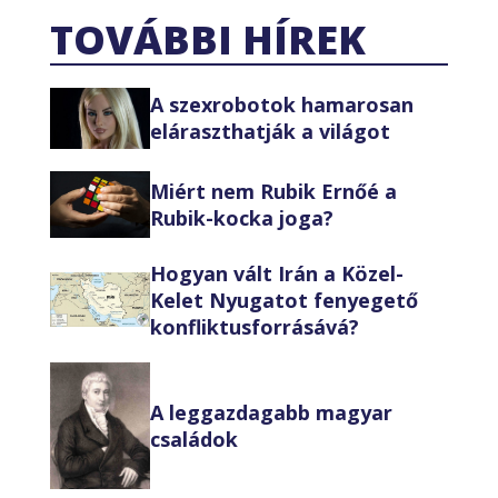
TOVÁBBI HÍREK
A szexrobotok hamarosan
eláraszthatják a világot
Miért nem Rubik Ernőé a
Rubik-kocka joga?
Hogyan vált Irán a Közel-
Kelet Nyugatot fenyegető
konfliktusforrásává?
A leggazdagabb magyar
családok