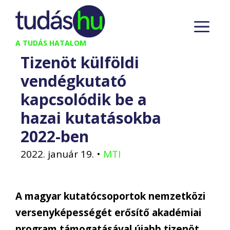
Kilépés
M
a
tartalomba
A TUDÁS HATALOM
Tizenöt külföldi
vendégkutató
kapcsolódik be a
hazai kutatásokba
2022-ben
2022. január 19.
•
MTI
A magyar kutatócsoportok nemzetközi
versenyképességét erősítő akadémiai
program támogatásával újabb tizenöt