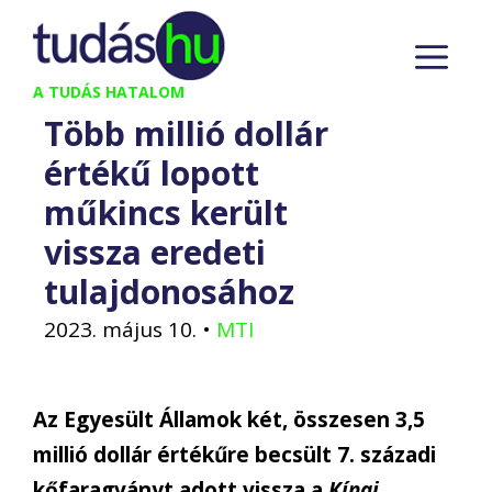
Kilépés
M
a
tartalomba
A TUDÁS HATALOM
Több millió dollár
értékű lopott
műkincs került
vissza eredeti
tulajdonosához
2023. május 10.
•
MTI
Az Egyesült Államok két, összesen 3,5
millió dollár értékűre becsült 7. századi
kőfaragványt adott vissza a
Kínai