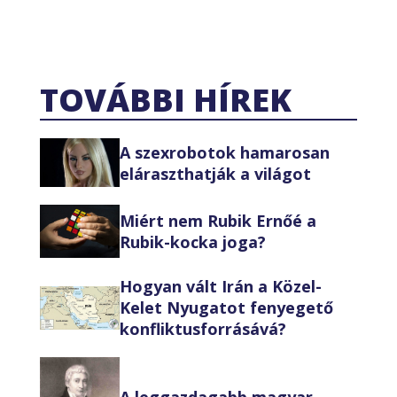
TOVÁBBI HÍREK
A szexrobotok hamarosan
eláraszthatják a világot
Miért nem Rubik Ernőé a
Rubik-kocka joga?
Hogyan vált Irán a Közel-
Kelet Nyugatot fenyegető
konfliktusforrásává?