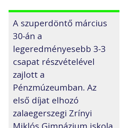
A szuperdöntő március
30-án a
legeredményesebb 3-3
csapat részvételével
zajlott a
Pénzmúzeumban. Az
első díjat elhozó
zalaegerszegi Zrínyi
Miklós Gimnázium iskola