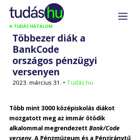
Kilépés
M
a
tartalomba
A TUDÁS HATALOM
Többezer diák a
BankCode
országos pénzügyi
versenyen
2023. március 31.
•
Tudás.hu
Több mint 3000 középiskolás diákot
mozgatott meg az immár ötödik
alkalommal megrendezett
Bank/Code
verseny
. A Pénzmúzeum és a Pénziránytű