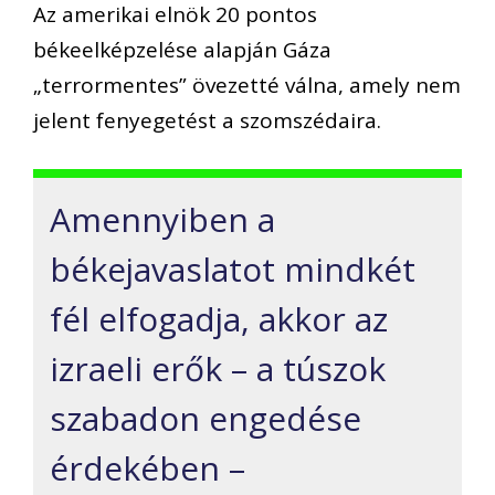
Az amerikai elnök 20 pontos
békeelképzelése alapján Gáza
„terrormentes” övezetté válna, amely nem
jelent fenyegetést a szomszédaira.
Amennyiben a
békejavaslatot mindkét
fél elfogadja, akkor az
izraeli erők – a túszok
szabadon engedése
érdekében –