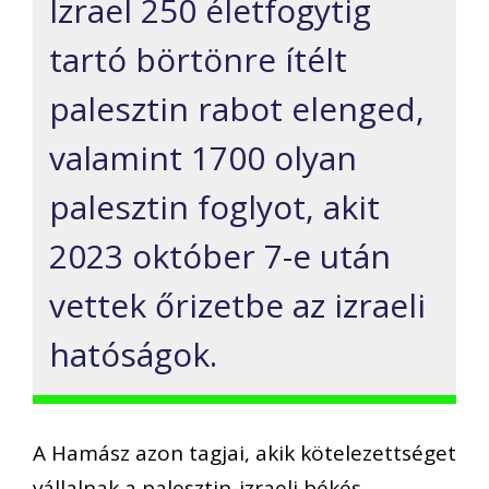
Izrael 250 életfogytig
tartó börtönre ítélt
palesztin rabot elenged,
valamint 1700 olyan
palesztin foglyot, akit
2023 október 7-e után
vettek őrizetbe az izraeli
hatóságok.
A Hamász azon tagjai, akik kötelezettséget
vállalnak a palesztin-izraeli békés