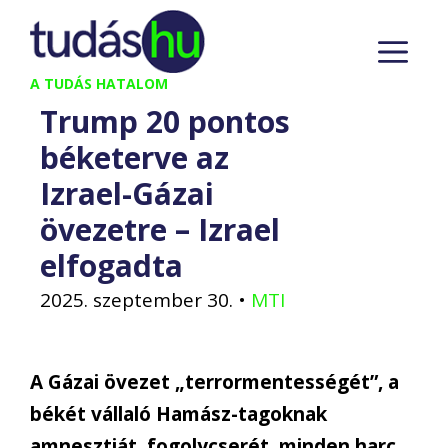
Kilépés
M
a
tartalomba
A TUDÁS HATALOM
Trump 20 pontos
béketerve az
Izrael-Gázai
övezetre – Izrael
elfogadta
2025. szeptember 30.
•
MTI
A Gázai övezet „terrormentességét”, a
békét vállaló Hamász-tagoknak
amnesztiát, fogolycserét, minden harc