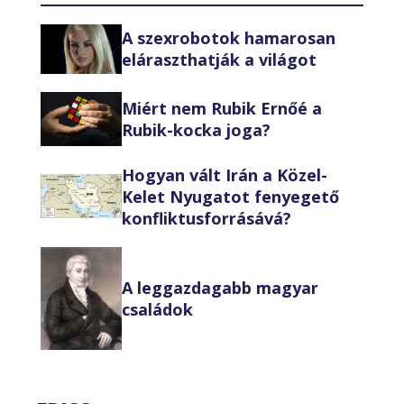
A szexrobotok hamarosan
eláraszthatják a világot
Miért nem Rubik Ernőé a
Rubik-kocka joga?
Hogyan vált Irán a Közel-
Kelet Nyugatot fenyegető
konfliktusforrásává?
A leggazdagabb magyar
családok