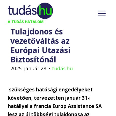
Kilépés
M
a
tartalomba
A TUDÁS HATALOM
Tulajdonos és
vezetőváltás az
Európai Utazási
Biztosítónál
2025. január 28.
•
tudás.hu
szükséges hatósági engedélyeket
követően, tervezetten január 31-i
hatállyal a francia Europ Assistance SA
lesz az új többségi tulajdonosa az