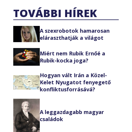
TOVÁBBI HÍREK
A szexrobotok hamarosan
eláraszthatják a világot
Miért nem Rubik Ernőé a
Rubik-kocka joga?
Hogyan vált Irán a Közel-
Kelet Nyugatot fenyegető
konfliktusforrásává?
A leggazdagabb magyar
családok