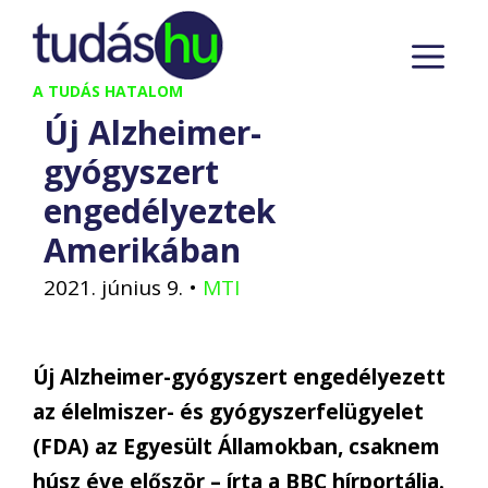
Kilépés
M
a
tartalomba
A TUDÁS HATALOM
Új Alzheimer-
gyógyszert
engedélyeztek
Amerikában
2021. június 9.
•
MTI
Új Alzheimer-gyógyszert engedélyezett
az élelmiszer- és gyógyszerfelügyelet
(FDA) az Egyesült Államokban, csaknem
húsz éve először – írta a BBC hírportálja.