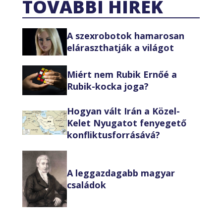
TOVÁBBI HÍREK
A szexrobotok hamarosan
eláraszthatják a világot
Miért nem Rubik Ernőé a
Rubik-kocka joga?
Hogyan vált Irán a Közel-
Kelet Nyugatot fenyegető
konfliktusforrásává?
A leggazdagabb magyar
családok