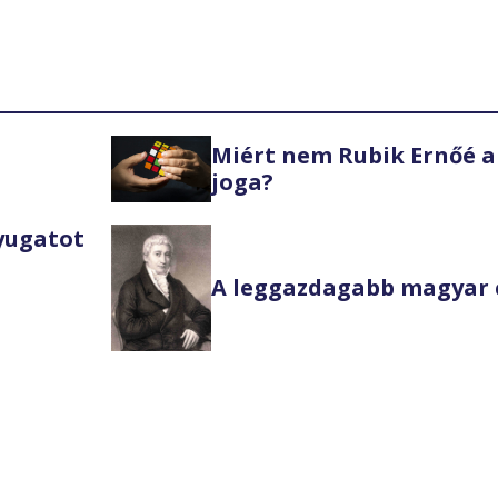
Miért nem Rubik Ernőé a
joga?
Nyugatot
A leggazdagabb magyar 