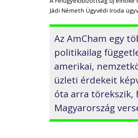
A Felügyelőbizottság új elnöke 
Jádi Németh Ügyvédi Iroda ügyv
Az AmCham egy töb
politikailag függet
amerikai, nemzetkö
üzleti érdekeit képv
óta arra törekszik,
Magyarország vers