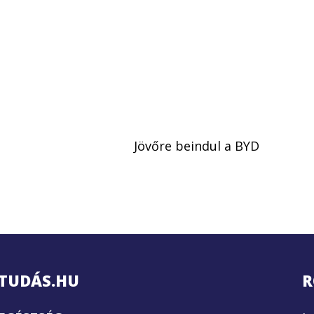
Jövőre beindul a BYD
TUDÁS.HU
R