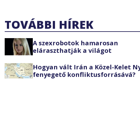
TOVÁBBI HÍREK
A szexrobotok hamarosan
eláraszthatják a világot
Hogyan vált Irán a Közel-Kelet 
fenyegető konfliktusforrásává?