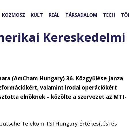
KOZMOSZ
KULT
REÁL
TÁRSADALOM
TECH
TÖ
merikai Kereskedelmi
mara (AmCham Hungary) 36. Közgyűlése Janza
zformációkért, valamint irodai operációkért
asztotta elnöknek – közölte a szervezet az MTI-
Deutsche Telekom TSI Hungary Értékesítési és