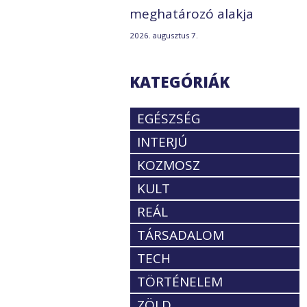
meghatározó alakja
2026. augusztus 7.
KATEGÓRIÁK
EGÉSZSÉG
INTERJÚ
KOZMOSZ
KULT
REÁL
TÁRSADALOM
TECH
TÖRTÉNELEM
ZÖLD