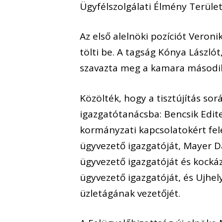
Ügyfélszolgálati Élmény Terület 
Az első alelnöki pozíciót Veron
tölti be. A tagság Kónya László
szavazta meg a kamara második
Közölték, hogy a tisztújítás sor
igazgatótanácsba: Bencsik Edite
kormányzati kapcsolatokért fele
ügyvezető igazgatóját, Mayer D
ügyvezető igazgatóját és kockáz
ügyvezető igazgatóját, és Ujhely
üzletágának vezetőjét.