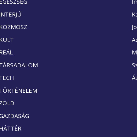
EGÉSZSÉG
I
INTERJÚ
K
KOZMOSZ
J
KULT
A
REÁL
M
TÁRSADALOM
S
TECH
Á
TÖRTÉNELEM
ZÖLD
GAZDASÁG
HÁTTÉR