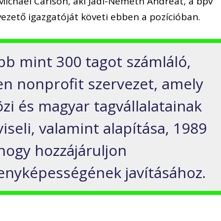
Michael Carlson, aki Jádi-Németh Andreát, a bpv
ezető igazgatóját követi ebben a pozícióban.
b mint 300 tagot számláló,
len nonprofit szervezet, amely
zi és magyar tagvállalatainak
iseli, valamint alapítása, 1989
 hogy hozzájáruljon
enyképességének javításához.