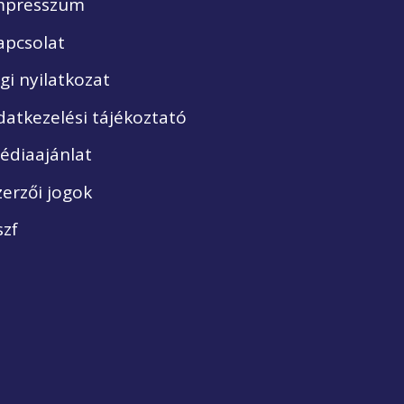
mpresszum
apcsolat
ogi nyilatkozat
datkezelési tájékoztató
édiaajánlat
zerzői jogok
szf