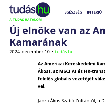
Kilépés
a
EGÉSZSÉG
INTERJÚ
tartalomba
A TUDÁS HATALOM
Új elnöke van az A
Kamarának
2024. december 10.
•
tudás.hu
Az Amerikai Kereskedelmi Ka
Ákost, az MSCI AI és HR-trans
felelős globális vezetőjét vál
vel.
Janza Ákos Szabó Zoltántól, a 