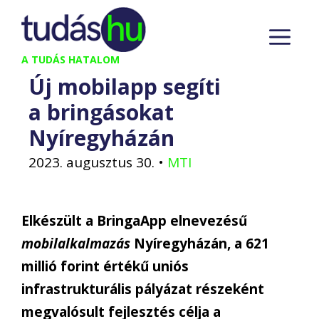
Kilépés
M
a
tartalomba
A TUDÁS HATALOM
Új mobilapp segíti
a bringásokat
Nyíregyházán
2023. augusztus 30.
•
MTI
Elkészült a BringaApp elnevezésű
mobilalkalmazás
Nyíregyházán, a 621
millió forint értékű uniós
infrastrukturális pályázat részeként
megvalósult fejlesztés célja a