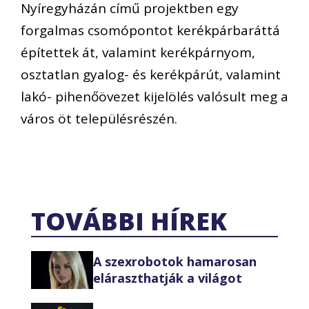
Nyíregyházán című projektben egy
forgalmas csomópontot kerékpárbaráttá
építettek át, valamint kerékpárnyom,
osztatlan gyalog- és kerékpárút, valamint
lakó- pihenőövezet kijelölés valósult meg a
város öt településrészén.
TOVÁBBI HÍREK
A szexrobotok hamarosan
eláraszthatják a világot