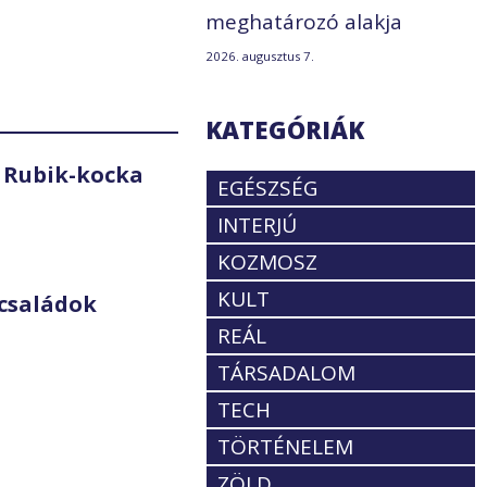
meghatározó alakja
2026. augusztus 7.
KATEGÓRIÁK
 Rubik-kocka
EGÉSZSÉG
INTERJÚ
KOZMOSZ
KULT
családok
REÁL
TÁRSADALOM
TECH
TÖRTÉNELEM
ZÖLD