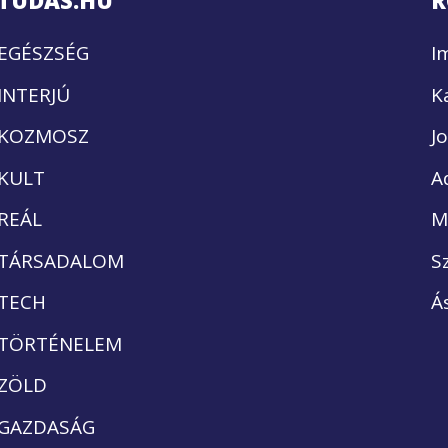
TUDÁS.HU
R
EGÉSZSÉG
I
INTERJÚ
K
KOZMOSZ
J
KULT
A
REÁL
M
TÁRSADALOM
S
TECH
Á
TÖRTÉNELEM
ZÖLD
GAZDASÁG