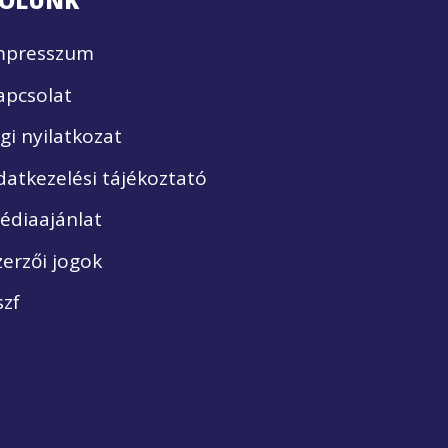
ÓLUNK
mpresszum
apcsolat
ogi nyilatkozat
datkezelési tájékoztató
édiaajánlat
zerzői jogok
szf