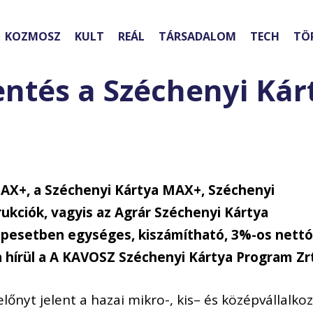
KOZMOSZ
KULT
REÁL
TÁRSADALOM
TECH
TÖ
ntés a Széchenyi Kár
 MAX+, a Széchenyi Kártya MAX+
,
Széchenyi
ukciók, vagyis
az Agrár Széchenyi Kártya
apesetben
egységes, kiszámítható, 3%-os
nett
 hírül a
A KAVOSZ Széchenyi Kártya Program Zr
lőnyt jelent a hazai mikro-
,
kis
– és közép
vállalko