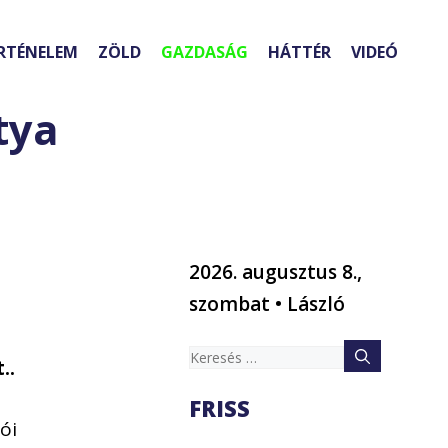
RTÉNELEM
ZÖLD
GAZDASÁG
HÁTTÉR
VIDEÓ
tya
2026. augusztus 8.,
szombat • László
ó
Keresés:
t.
.
FRISS
zói