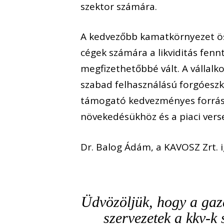
szektor számára.
A kedvezőbb kamatkörnyezet öszt
cégek számára a likviditás fen
megfizethetőbbé vált. A vállal
szabad felhasználású
forgóesz
támogató
kedvezményes
forrá
növekedésükhöz és a piaci ver
Dr.
Balog Ádám, a KAVOSZ Zrt.
i
Üdvözöljük
, hogy a ga
szervezetek a kkv-k 