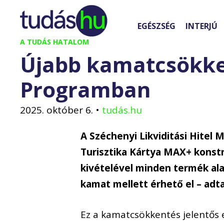
Kilépés
a
EGÉSZSÉG
INTERJÚ
tartalomba
A TUDÁS HATALOM
Újabb kamatcsökke
Programban
2025. október 6.
•
tudás.hu
A Széchenyi Likviditási Hitel
Turisztika Kártya MAX+
konstr
kivételével
minden termék
al
kamat
mellett
érhető el – adta
Ez a kamatcsökkentés jelentős e