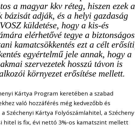
ontos a magyar
kkv
réteg, hiszen ezek 
 bázisát adják, és a helyi gazdaság
OSZ küldetése, hogy a
kis-és
ámára elérhetővé tegye a biztonságos
tani kam
atcsökkentés ezt a célt erősíti
entés egyértelmű jele annak, hogy a
akmai szervezetek hosszú távon is
lalkozói környezet erősítése mellett.
chenyi Kártya Program keretében a szabad
lekhez
való hozzáférés
még
kedvezőbb
és
l
a
Széchenyi Kártya F
olyószámlahitel
, a Szécheny
si hitel
is fix, évi nettó 3%-os kamatszint mellett