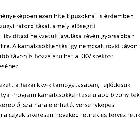
ményeképpen
ezen hiteltípusoknál is
érdemben
zügyi ráfordításai, amely elősegíti
s
likviditási helyzetük javulása révén
gyorsabban
ekre. A kamatcsökkentés így nemcsak rövid távon
abb távon is hozzájárulhat
a KKV szektor
éséhez.
lezett
a hazai
kkv-k
támogatásában,
fejlődés
ük
ártya Program kamatcsökkentése újabb bizonyíté
zereplői számára elérhető, versenyképes
én a cégek sikeresen növekedhetnek és tervezheti