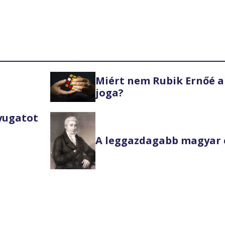
Miért nem Rubik Ernőé a
joga?
Nyugatot
A leggazdagabb magyar 