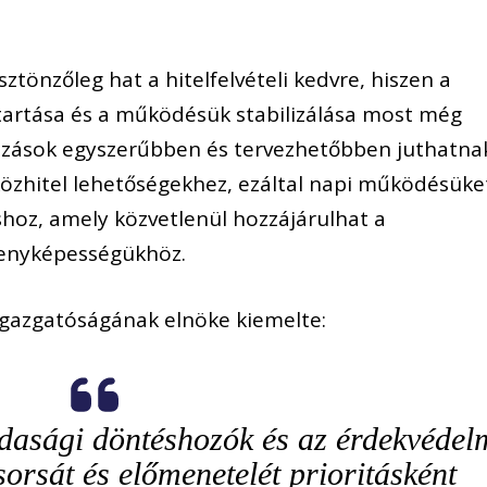
önzőleg hat a hitelfelvételi kedvre, hiszen a
ntartása és a működésük stabilizálása most még
kozások egyszerűbben és tervezhetőbben juthatna
köz
hitel lehetőségekhez
,
ezáltal
napi
működésüke
shoz, am
ely
közvetlenül hozzájárulhat a
senyképességükhöz.
gazgatóságának
elnöke kiemelte:
zdasági döntéshozók és az érdekvédel
sorsát és előmenetelét prioritásként