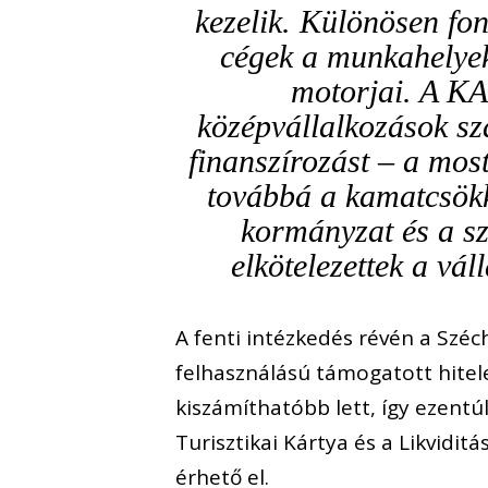
kezelik. Különösen f
cégek a munkahelyek
motorjai.
A KAV
középvállalkozások
sz
finanszírozást – a mos
továbbá a
kamatcsökk
kormányzat és a sz
elkötelezettek a vál
A
fenti intézkedés révén a Szé
felhasználású támogatott hite
kiszámíthatóbb lett
, így
ezentú
Turisztikai Kártya
és
a L
ikviditá
érhető el.