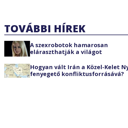
TOVÁBBI HÍREK
A szexrobotok hamarosan
eláraszthatják a világot
Hogyan vált Irán a Közel-Kelet 
fenyegető konfliktusforrásává?