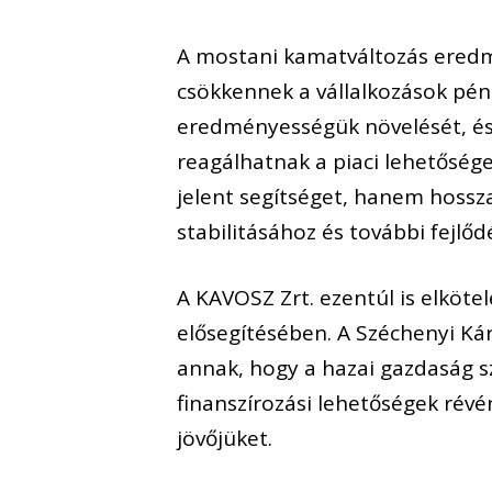
A
mostani
kamat
változás
ered
csökken
nek a vállalkozások pén
eredményességük növelését
, é
reagálhatnak a piaci lehetőség
jelent segítséget, hanem hossz
stabilitásához és
további
fejlőd
A KAVOSZ Zrt.
ezentúl
is elköte
elősegítésében. A Széchenyi K
annak, hogy a hazai gazdaság s
finanszírozási lehetőségek rév
jövőjüket.