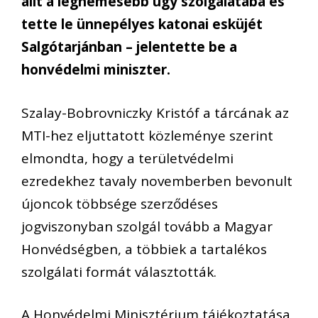
állt a legnemesebb ügy szolgálatába és
tette le ünnepélyes katonai esküjét
Salgótarjánban – jelentette be a
honvédelmi miniszter.
Szalay-Bobrovniczky Kristóf a tárcának az
MTI-hez eljuttatott közleménye szerint
elmondta, hogy a területvédelmi
ezredekhez tavaly novemberben bevonult
újoncok többsége szerződéses
jogviszonyban szolgál tovább a Magyar
Honvédségben, a többiek a tartalékos
szolgálati formát választották.
A Honvédelmi Minisztérium tájékoztatása