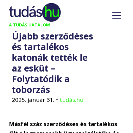
Kilépés
M
a
tartalomba
A TUDÁS HATALOM
Újabb szerződéses
és tartalékos
katonák tették le
az esküt –
Folytatódik a
toborzás
2025. január 31.
•
tudás.hu
Másfél száz szerződéses és tartalékos