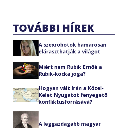
TOVÁBBI HÍREK
A szexrobotok hamarosan
eláraszthatják a világot
Miért nem Rubik Ernőé a
Rubik-kocka joga?
Hogyan vált Irán a Közel-
Kelet Nyugatot fenyegető
konfliktusforrásává?
A leggazdagabb magyar