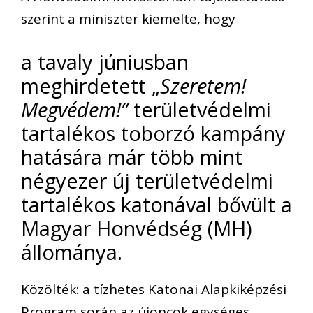
szerint a miniszter kiemelte, hogy
a tavaly júniusban
meghirdetett „
Szeretem!
Megvédem!”
területvédelmi
tartalékos toborzó kampány
hatására már több mint
négyezer új területvédelmi
tartalékos katonával bővült a
Magyar Honvédség (MH)
állománya.
Közölték: a tízhetes Katonai Alapkiképzési
Program során az újoncok egységes