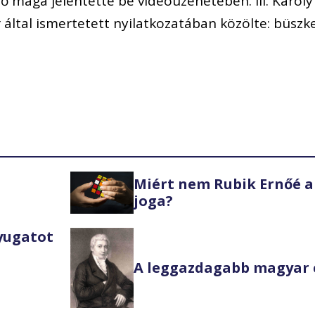
nő maga jelentette be videóüzenetében. III. Károly
r által ismertetett nyilatkozatában közölte: büszk
Miért nem Rubik Ernőé a
joga?
Nyugatot
A leggazdagabb magyar 