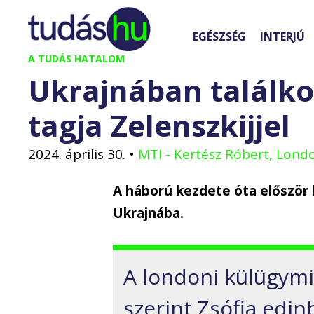
Kilépés
a
EGÉSZSÉG
INTERJÚ
tartalomba
A TUDÁS HATALOM
Ukrajnában találkoz
tagja Zelenszkijjel
2024. április 30.
•
MTI - Kertész Róbert, Lond
A háború kezdete óta először 
Ukrajnába.
A londoni külügymi
szerint Zsófia edin