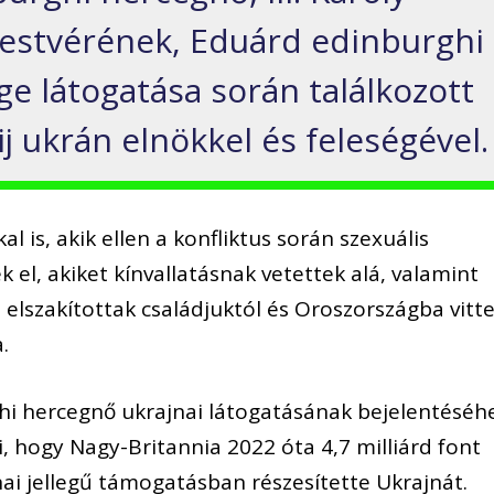
 testvérének, Eduárd edinburghi
ge látogatása során találkozott
j ukrán elnökkel és feleségével.
l is, akik ellen a konfliktus során szexuális
el, akiket kínvallatásnak vetettek alá, valamint
 elszakítottak családjuktól és Oroszországba vitte
.
ghi hercegnő ukrajnai látogatásának bejelentéséh
, hogy Nagy-Britannia 2022 óta 4,7 milliárd font
nai jellegű támogatásban részesítette Ukrajnát.