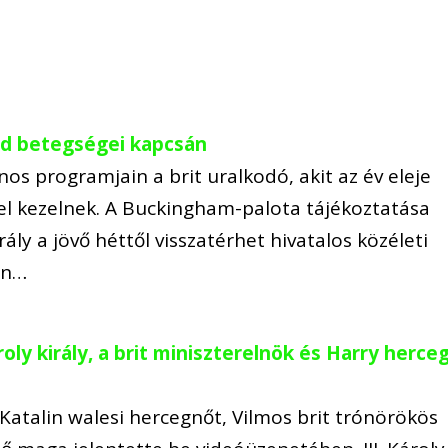
salád betegségei kapcsán
nos programjain a brit uralkodó, akit az év eleje
 kezelnek. A Buckingham-palota tájékoztatása
rály a jövő héttől visszatérhet hivatalos közéleti
án…
roly király, a brit miniszterelnök és Harry herce
Katalin walesi hercegnőt, Vilmos brit trónörökös