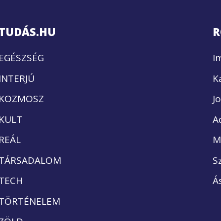
TUDÁS.HU
R
EGÉSZSÉG
I
INTERJÚ
K
KOZMOSZ
J
KULT
A
REÁL
M
TÁRSADALOM
S
TECH
Á
TÖRTÉNELEM