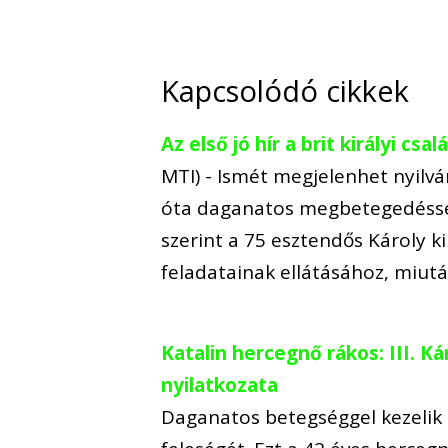
Kapcsolódó cikkek
Az első jó hír a brit királyi c
MTI) - Ismét megjelenhet nyilvá
óta daganatos megbetegedéssel
szerint a 75 esztendős Károly ki
feladatainak ellátásához, miut
Katalin hercegnő rákos: III. Ká
nyilatkozata
Daganatos betegséggel kezelik 