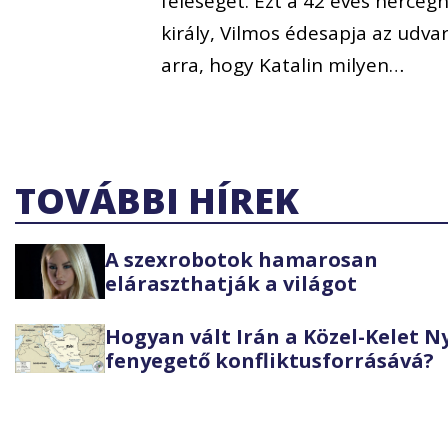
feleségét. Ezt a 42 éves herceg
király, Vilmos édesapja az udva
arra, hogy Katalin milyen…
TOVÁBBI HÍREK
A szexrobotok hamarosan
eláraszthatják a világot
Hogyan vált Irán a Közel-Kelet 
fenyegető konfliktusforrásává?