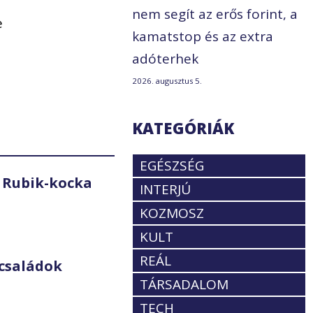
nem segít az erős forint, a
e
kamatstop és az extra
adóterhek
2026. augusztus 5.
KATEGÓRIÁK
EGÉSZSÉG
 Rubik-kocka
INTERJÚ
KOZMOSZ
KULT
REÁL
családok
TÁRSADALOM
TECH