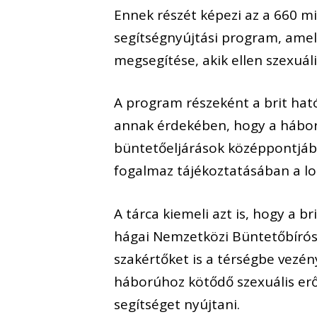
Ennek részét képezi az a 660 mil
segítségnyújtási program, amely
megsegítése, akik ellen szexuál
A program részeként a brit ha
annak érdekében, hogy a hábo
büntetőeljárások középpontjába
fogalmaz tájékoztatásában a l
A tárca kiemeli azt is, hogy a b
hágai Nemzetközi Büntetőbírós
szakértőket is a térségbe vezén
háborúhoz kötődő szexuális er
segítséget nyújtani.