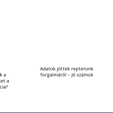
Adatok jöttek repterünk
k a
forgalmáról – Jó számok
ket a
cia?