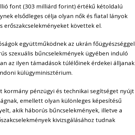
lió font (303 milliárd forint) értékű kétoldalú
nek elsődleges célja olyan nők és fiatal lányok
is erőszakcselekményeket követtek el.
tóságok együttműködnek az ukrán főügyészséggel
rús szexuális bűncselekmények ügyében induló
n az ilyen támadások túlélőinek érdekei álljanak
ondoni külügyminisztérium.
rit kormány pénzügyi és technikai segítséget nyújt
ágnak, emellett olyan különleges képesítésű
yelt, akik háborús bűncselekmények, illetve a
őszakcselekmények kivizsgálásához tudnak