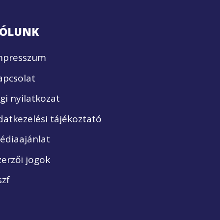
ÓLUNK
mpresszum
apcsolat
ogi nyilatkozat
datkezelési tájékoztató
édiaajánlat
zerzői jogok
szf