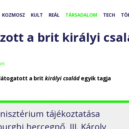
KOZMOSZ
KULT
REÁL
TÁRSADALOM
TECH
TÖ
ott a brit királyi csa
on
látogatott a brit
királyi család
egyik tagja
nisztérium tájékoztatása
burghi hercegnő, III. Károly