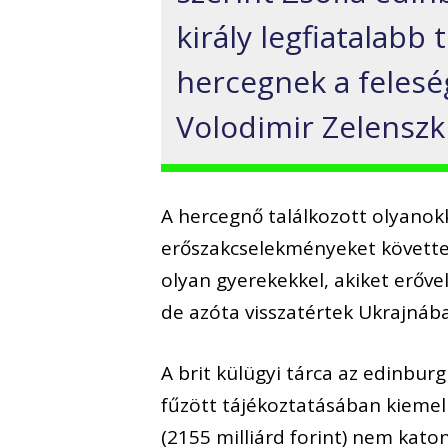
király legfiatalabb
hercegnek a felesé
Volodimir Zelenszki
A hercegnő találkozott olyanokka
erőszakcselekményeket követtek 
olyan gyerekekkel, akiket erővel
de azóta visszatértek Ukrajnába
A brit külügyi tárca az edinbur
fűzött tájékoztatásában kiemeli
(2155 milliárd forint) nem kato