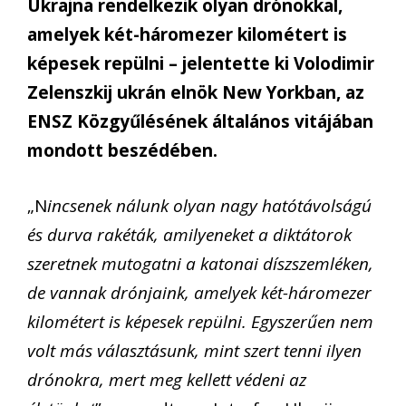
Ukrajna rendelkezik olyan drónokkal,
amelyek két-háromezer kilométert is
képesek repülni – jelentette ki Volodimir
Zelenszkij ukrán elnök New Yorkban, az
ENSZ Közgyűlésének általános vitájában
mondott beszédében.
„N
incsenek nálunk olyan nagy hatótávolságú
és durva rakéták, amilyeneket a diktátorok
szeretnek mutogatni a katonai díszszemléken,
de vannak drónjaink, amelyek két-háromezer
kilométert is képesek repülni. Egyszerűen nem
volt más választásunk, mint szert tenni ilyen
drónokra, mert meg kellett védeni az