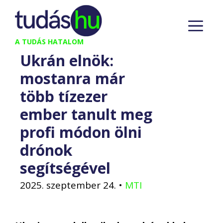
Kilépés
M
a
tartalomba
A TUDÁS HATALOM
Ukrán elnök:
mostanra már
több tízezer
ember tanult meg
profi módon ölni
drónok
segítségével
2025. szeptember 24.
•
MTI