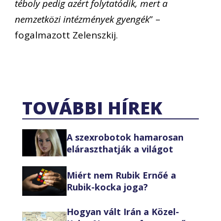
téboly pedig azért folytatódik, mert a
nemzetközi intézmények gyengék
” –
fogalmazott Zelenszkij.
TOVÁBBI HÍREK
A szexrobotok hamarosan
eláraszthatják a világot
Miért nem Rubik Ernőé a
Rubik-kocka joga?
Hogyan vált Irán a Közel-