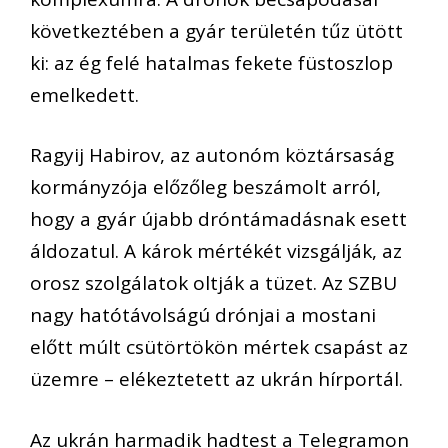
következtében a gyár területén tűz ütött
ki: az ég felé hatalmas fekete füstoszlop
emelkedett.
Ragyij Habirov, az autonóm köztársaság
kormányzója előzőleg beszámolt arról,
hogy a gyár újabb dróntámadásnak esett
áldozatul. A károk mértékét vizsgálják, az
orosz szolgálatok oltják a tüzet. Az SZBU
nagy hatótávolságú drónjai a mostani
előtt múlt csütörtökön mértek csapást az
üzemre – elékeztetett az ukrán hírportál.
Az ukrán harmadik hadtest a Telegramon