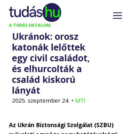
Kilépés
M
a
tartalomba
A TUDÁS HATALOM
Ukránok: orosz
katonák lelőttek
egy civil családot,
és elhurcolták a
család kiskorú
lányát
2025. szeptember 24.
•
MTI
Az Ukrán Biztonsági Szolgálat (SZBU)