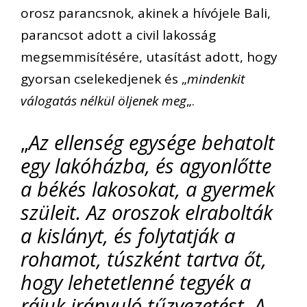
orosz parancsnok, akinek a hívójele Bali,
parancsot adott a civil lakosság
megsemmisítésére, utasítást adott, hogy
gyorsan cselekedjenek és „
mindenkit
válogatás nélkül öljenek meg
„.
„
Az ellenség egysége behatolt
egy lakóházba, és agyonlőtte
a békés lakosokat, a gyermek
szüleit. Az oroszok elrabolták
a kislányt, és folytatják a
rohamot, túszként tartva őt,
hogy lehetetlenné tegyék a
rájuk irányuló tűzvezetést. A