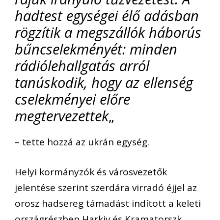
hadtest egységei élő adásban
rögzítik a megszállók háborús
bűncselekményét: minden
rádiólehallgatás arról
tanúskodik, hogy az ellenség
cselekményei előre
megtervezettek
„
– tette hozzá az ukrán egység.
Helyi kormányzók és városvezetők
jelentése szerint szerdára virradó éjjel az
orosz hadsereg támadást indított a keleti
országrészben Harkiv és Kramatorszk