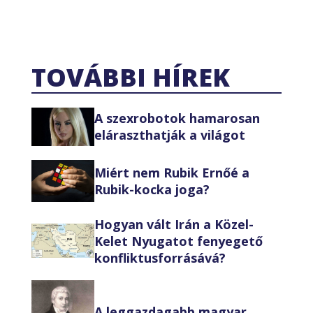
TOVÁBBI HÍREK
A szexrobotok hamarosan
eláraszthatják a világot
Miért nem Rubik Ernőé a
Rubik-kocka joga?
Hogyan vált Irán a Közel-
Kelet Nyugatot fenyegető
konfliktusforrásává?
A leggazdagabb magyar