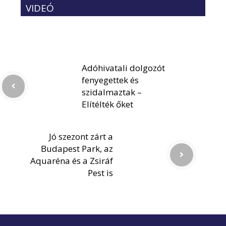
VIDEÓ
Adóhivatali dolgozót
fenyegettek és
szidalmaztak –
Elítélték őket
Jó szezont zárt a
Budapest Park, az
Aquaréna és a Zsiráf
Pest is