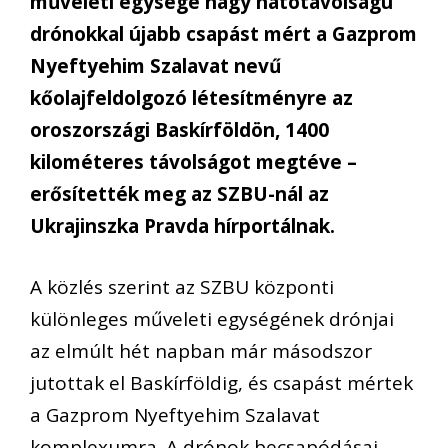
műveleti egysége nagy hatótávolságú
drónokkal újabb csapást mért a Gazprom
Nyeftyehim Szalavat nevű
kőolajfeldolgozó létesítményre az
oroszországi Baskírföldön, 1400
kilométeres távolságot megtéve –
erősítették meg az SZBU-nál az
Ukrajinszka Pravda hírportálnak.
A közlés szerint az SZBU központi
különleges műveleti egységének drónjai
az elmúlt hét napban már másodszor
jutottak el Baskírföldig, és csapást mértek
a Gazprom Nyeftyehim Szalavat
komplexumra. A drónok becsapódásai