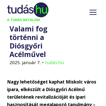
Kilépés
M
a
tartalomba
A TUDÁS HATALOM
Valami fog
történni a
Diósgyőri
Acélművel
2025. január 7.
•
tudás.hu
Nagy lehetőséget kaphat Miskolc város
ipara, elkészült a Diósgyőri Acélmű
területének revitalizációját és ipari
hasznosítását megalapozó tanulmány –