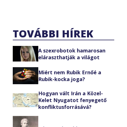
TOVÁBBI HÍREK
A szexrobotok hamarosan
eláraszthatják a világot
Miért nem Rubik Ernőé a
Rubik-kocka joga?
Hogyan vált Irán a Közel-
Kelet Nyugatot fenyegető
konfliktusforrásává?