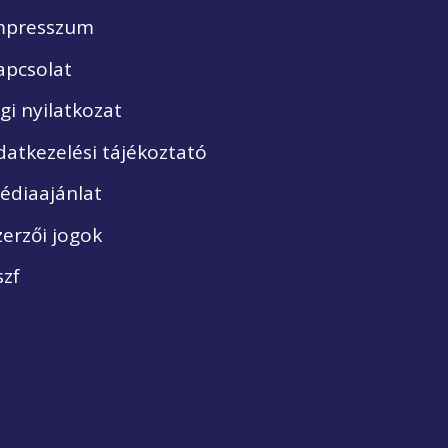
mpresszum
apcsolat
ogi nyilatkozat
datkezelési tájékoztató
édiaajánlat
zerzői jogok
szf