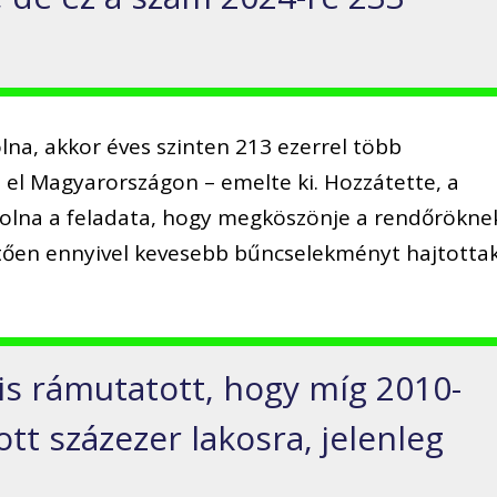
lna, akkor éves szinten 213 ezerrel több
el Magyarországon – emelte ki. Hozzátette, a
 volna a feladata, hogy megköszönje a rendőrökne
ően ennyivel kevesebb bűncselekményt hajtotta
 is rámutatott, hogy míg 2010-
tt százezer lakosra, jelenleg