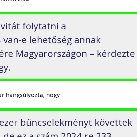
itát folytatni a
s van-e lehetőség annak
sére Magyarországon – kérdezte
gy.
kár hangsúlyozta, hogy
ezer bűncselekményt követtek
 de ez a szám 2024-re 233