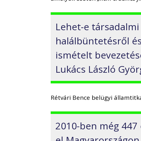
Lehet-e társadalmi v
halálbüntetésről é
ismételt bevezeté
Lukács László Györ
Rétvári Bence belügyi államtit
2010-ben még 447 
el Magyarországon,