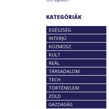
2026. augusztus 7.
KATEGÓRIÁK
EGÉSZSÉG
INTERJÚ
KOZMOSZ
KULT
REÁL
TÁRSADALOM
TECH
TÖRTÉNELEM
ZÖLD
GAZDASÁG