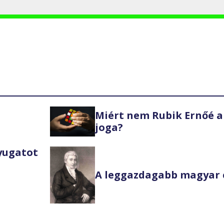
Miért nem Rubik Ernőé a
joga?
Nyugatot
A leggazdagabb magyar 