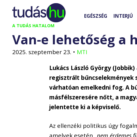
Kilépés
a
EGÉSZSÉG
INTERJÚ
tartalomba
A TUDÁS HATALOM
Van-e lehetőség a 
2025. szeptember 23.
•
MTI
Lukács László György (Jobbik)
regisztrált bűncselekmények 
várhatóan emelkedni fog. A 
másfélszeresére nőtt, a magy
jelentette ki a képviselő.
Az ellenzéki politikus úgy fog
amelyek esetén
„nem érdemes f