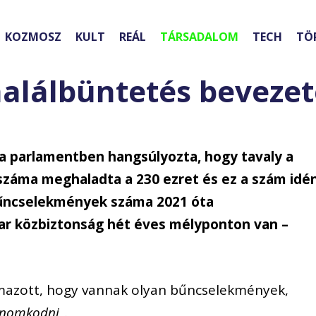
KOZMOSZ
KULT
REÁL
TÁRSADALOM
TECH
TÖ
halálbüntetés beveze
 a parlamentben hangsúlyozta, hogy tavaly a
száma meghaladta a 230 ezret és ez a szám idé
bűncselekmények száma 2021 óta
ar közbiztonság hét éves mélyponton van –
almazott, hogy vannak olyan bűncselekmények,
inomkodni
„.