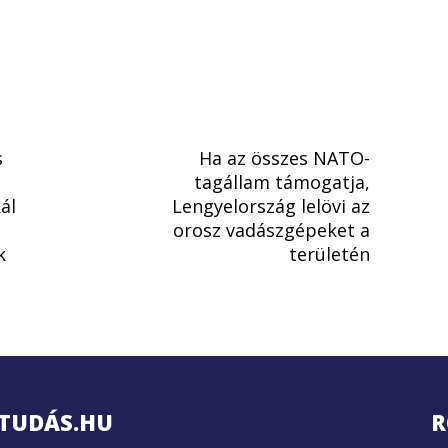
s
Ha az összes NATO-
tagállam támogatja,
ál
Lengyelország lelövi az
orosz vadászgépeket a
k
területén
TUDÁS.HU
R