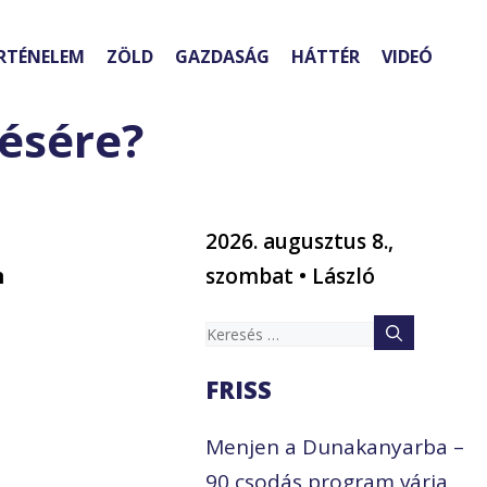
RTÉNELEM
ZÖLD
GAZDASÁG
HÁTTÉR
VIDEÓ
tésére?
2026. augusztus 8.,
n
szombat • László
Keresés:
FRISS
Menjen a Dunakanyarba –
90 csodás program várja