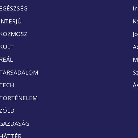
EGÉSZSÉG
I
INTERJÚ
K
KOZMOSZ
J
KULT
A
REÁL
M
TÁRSADALOM
S
TECH
Á
TÖRTÉNELEM
ZÖLD
GAZDASÁG
HÁTTÉR