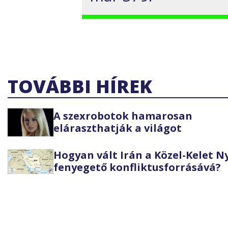
TOVÁBBI HÍREK
A szexrobotok hamarosan
eláraszthatják a világot
Hogyan vált Irán a Közel-Kelet 
fenyegető konfliktusforrásává?