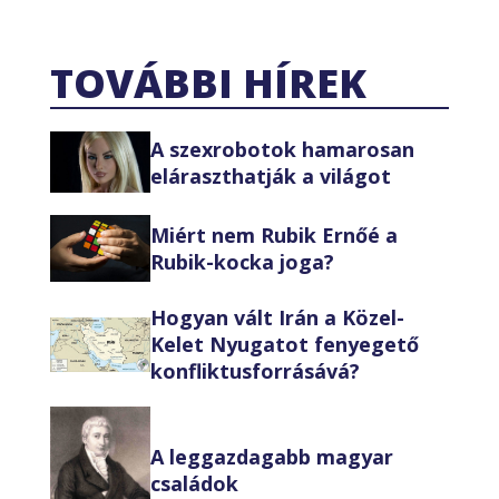
TOVÁBBI HÍREK
A szexrobotok hamarosan
eláraszthatják a világot
Miért nem Rubik Ernőé a
Rubik-kocka joga?
Hogyan vált Irán a Közel-
Kelet Nyugatot fenyegető
konfliktusforrásává?
A leggazdagabb magyar
családok