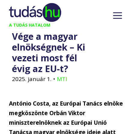
Kilépés
M
a
tartalomba
A TUDÁS HATALOM
Vége a magyar
elnökségnek – Ki
vezeti most fél
évig az EU-t?
2025. január 1.
•
MTI
António Costa, az Európai Tanács elnöke
megköszönte Orbán Viktor
miniszterelnöknek az Európai Unió
Tanácsa magyar elnöksége ideje alatt