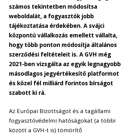
számos tekintetben módosít
sa
weboldal
á
t, a fogyasztók
jobb
tájékoztatása érdekében. A
svájci
központú vállalkozás
emellett vállalta,
hogy több ponton módosítja általános
szerződési feltételeit is.
A GVH még
2021-ben vizsgálta az egyik legnagyobb
másodlagos jegyértékesítő platformot
és közel fél milliárd forintos bírságot
szabott ki rá.
Az
Európai Bizottságot és a tagállami
fogyasztóvédelmi
hatóságokat
(a többi
között a GVH-t is)
tömörítő