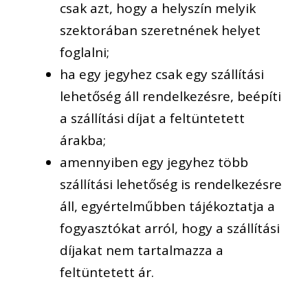
csak azt, hogy a helyszín melyik
szektorában szeretnének helyet
foglaln
i
;
ha
egy jegyhez csak egy szállítási
lehetőség áll rendelkezésre, beépíti
a szállítási díjat a feltüntetett
árakba
;
a
mennyiben egy jegyhez több
szállítási lehetőség is rendelkezésre
áll, egyértelműbben tájékoztatja a
fogyasztókat arról, hogy a szállítási
díjakat nem tartalmazza a
feltün
tetett
ár.