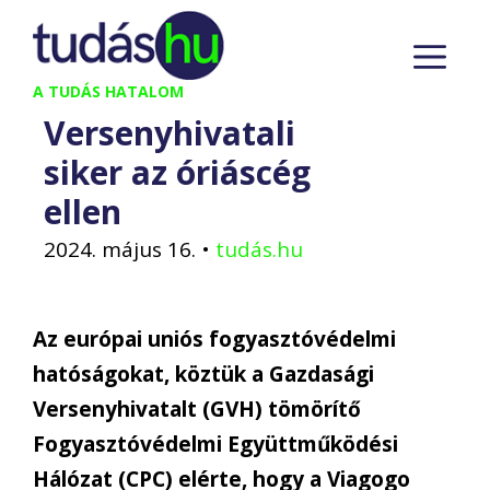
Kilépés
M
a
tartalomba
A TUDÁS HATALOM
Versenyhivatali
siker az óriáscég
ellen
2024. május 16.
•
tudás.hu
A
z
európai
uniós
fogyasztóvédelmi
hatóságokat
,
köz
t
ük a Gazdasági
Versenyhivatalt (GVH) tömörítő
Fogyasztóvédelmi Együttműködési
Hálózat
(CPC)
elérte,
hogy a
Viagogo