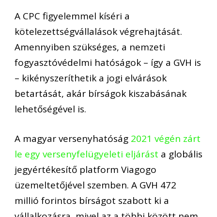
A
CPC
figyelemmel kíséri a
kötelezettségvállalások végrehajtását
.
Amennyiben
szükség
es, a nemzeti
fogyasztóvédelmi hatóságok
– így a GVH is
–
kikényszeríthetik a jogi elvárások
betartását, akár bírságok kiszabásának
lehetőségével is.
A
magyar
versenyhatóság
2021 végén zárt
le egy versenyfel
ü
gyeleti eljárást
a globális
jegyértékesítő platform
Viagogo
üzemeltetőjével szemben.
A GVH 472
millió forintos bírságot szabott ki a
vállalkozásra, mivel az a többi között nem