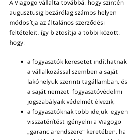
A
Viagogo
vállalta továbbá, hogy szintén
augusztusig bezárólag számos
helyen
módosítja
az általános szerződési
feltételei
t
,
így
biztosít
j
a a többi között,
hogy:
a
fogyasztók keresetet indíthatnak
a
vállalkozással
szemben
a saját
lakóhelyük szerinti tagállamban, és
a saját
nemzeti f
ogyasztóvédelmi
jogszabály
ai
k védelmét élvezik
;
a
fogyasztóknak több idejük
legyen
visszatérítést igényel
ni
a
Viagogo
„garancia
rendszere
” keretében, ha