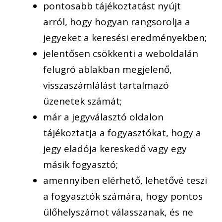
p
ontos
abb tájékoztatást nyújt
arról
, hogy hogyan rangsorolja a
jegyeket a keresési eredmények
ben
;
j
elentősen csökkenti a weboldalán
felugró ablakban
megjelenő
,
visszaszámlál
ást tartalmazó
üzenetek számát
;
m
ár a jegyválasztó oldalon
tájékoztatja a fogyasztókat, hogy a
jegy eladója kereskedő vagy egy
másik fogyasztó
;
a
mennyiben
elérhető
, lehetővé teszi
a fogyasztók számára, hogy pontos
ülőhelyszámot válasszanak, és ne