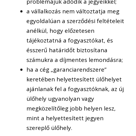
problémájuk adódik a jegyeikkel
;
a
vállalkozás nem változtatja meg
egyoldalúan a szerződési feltételeit
anélkül, hogy előzetesen
tájékoztatná a fogyasztókat, és
ésszerű határidőt biztosítana
számukra a
díjmentes lemondásra
;
h
a a cég
„
garanciarendszere
”
keretében helyettesített ülőhelyet
ajánlanak fel a fogyasztóknak, az új
ülőhely ugyanolyan vagy
megközelítőleg
jobb
helyen lesz,
mint a helyettesített jegyen
szereplő ülőhely.