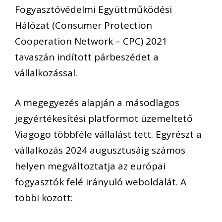
Fogyasztóvédelmi Együttműködési
Hálózat (Consumer
Protection
Cooperation
Network
–
CPC)
2021
tavaszán indított
párbeszédet
a
válla
l
kozással
.
A megegyezés alapján
a
másodlagos
jegy
értékesítési
platformot üzemeltető
Viagogo
többféle
vállalást tett.
Egyrészt a
vállalkozás 2024 augusztusáig számos
helyen meg
változtat
ja
az európai
fogyasztók felé irányuló weboldal
á
t
. A
többi között
: