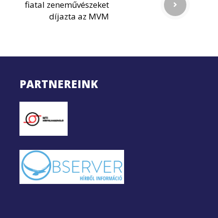
fiatal zeneművészeket
díjazta az MVM
PARTNEREINK