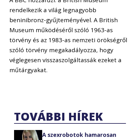
A BBC hozzáfűzi: a British Museum
rendelkezik a világ legnagyobb
beninibronz-gyűjteményével. A British
Museum működéséről szóló 1963-as
törvény és az 1983-as nemzeti örökségről
szóló törvény megakadályozza, hogy
véglegesen visszaszolgáltassák ezeket a
műtárgyakat.
TOVÁBBI HÍREK
A szexrobotok hamarosan