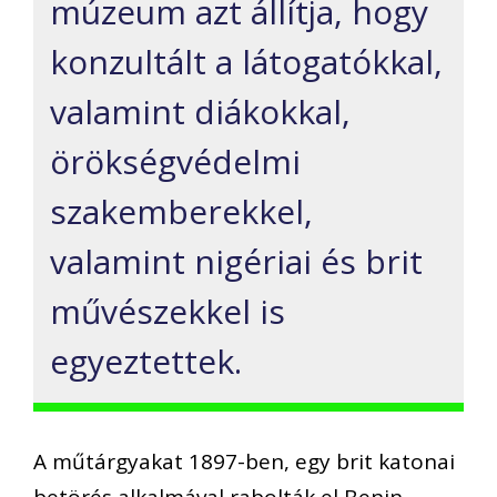
múzeum azt állítja, hogy
konzultált a látogatókkal,
valamint diákokkal,
örökségvédelmi
szakemberekkel,
valamint nigériai és brit
művészekkel is
egyeztettek.
A műtárgyakat 1897-ben, egy brit katonai
betörés alkalmával rabolták el Benin