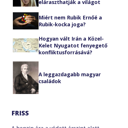
eláraszthatják a világot
Miért nem Rubik Ernőé a
Rubik-kocka joga?
Hogyan vált Irán a Közel-
Kelet Nyugatot fenyegető
konfliktusforrásává?
A leggazdagabb magyar
családok
FRISS
A benzin ára a védett árszint alatt –