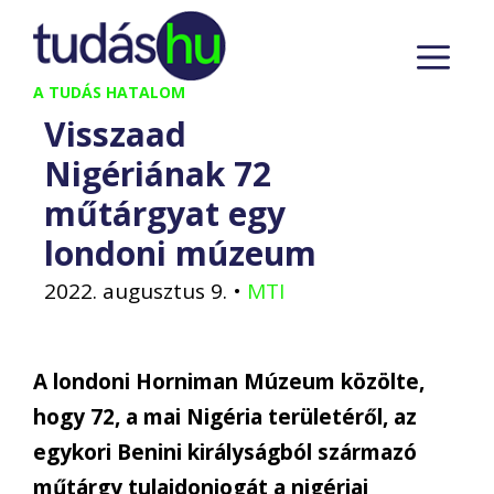
Kilépés
M
a
tartalomba
A TUDÁS HATALOM
Visszaad
Nigériának 72
műtárgyat egy
londoni múzeum
2022. augusztus 9.
•
MTI
A londoni Horniman Múzeum közölte,
hogy 72, a mai Nigéria területéről, az
egykori Benini királyságból származó
műtárgy tulajdonjogát a nigériai