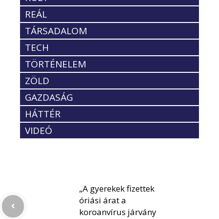
REÁL
TÁRSADALOM
TECH
TÖRTÉNELEM
ZÖLD
GAZDASÁG
HÁTTÉR
VIDEÓ
„A gyerekek fizettek
óriási árat a
koroanvírus járvány