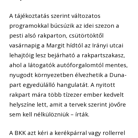
A tájékoztatás szerint változatos
programokkal búcsúzik az idei szezon a
pesti alsó rakparton, csütörtöktől
vasárnapig a Margit hídtól az Irányi utcai
lehajtóig lesz bejárható a rakpartszakasz,
ahol a látogatók autóforgalomtól mentes,
nyugodt környezetben élvezhetik a Duna-
part egyedülálló hangulatát. A nyitott
rakpart mára több tízezer ember kedvelt
helyszíne lett, amit a tervek szerint jövőre
sem kell nélkülözniük – írták.
A BKK azt kéri a kerékpárral vagy rollerrel