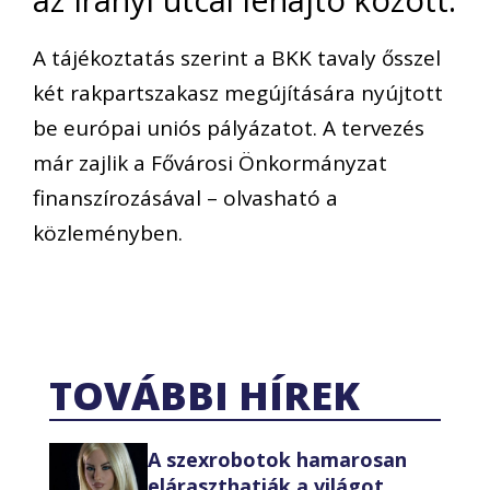
A tájékoztatás szerint a BKK tavaly ősszel
két rakpartszakasz megújítására nyújtott
be európai uniós pályázatot. A tervezés
már zajlik a Fővárosi Önkormányzat
finanszírozásával – olvasható a
közleményben.
TOVÁBBI HÍREK
A szexrobotok hamarosan
eláraszthatják a világot