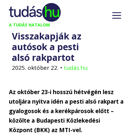
Kilépés
M
a
tartalomba
A TUDÁS HATALOM
Visszakapják az
autósok a pesti
alsó rakpartot
2025. október 22.
•
tudás.hu
Az október 23-i hosszú hétvégén lesz
utoljára nyitva idén a pesti alsó rakpart a
gyalogosok és a kerékpárosok előtt –
közölte a Budapesti Közlekedési
Központ (BKK) az MTI-vel.