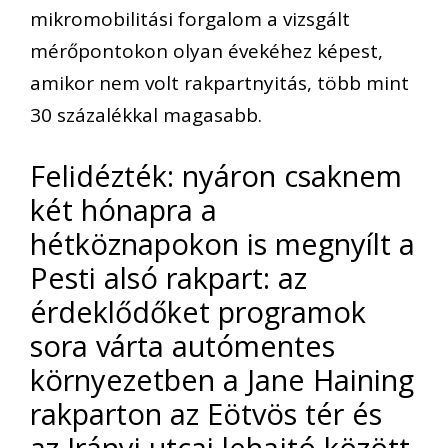
mikromobilitási forgalom a vizsgált
mérőpontokon olyan évekéhez képest,
amikor nem volt rakpartnyitás, több mint
30 százalékkal magasabb.
Felidézték: nyáron csaknem
két hónapra a
hétköznapokon is megnyílt a
Pesti alsó rakpart: az
érdeklődőket programok
sora várta autómentes
környezetben a Jane Haining
rakparton az Eötvös tér és
az Irányi utcai lehajtó között.