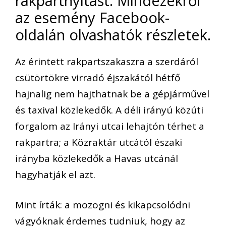
rakpartnyitást. Mindezekről
az esemény Facebook-
oldalán olvashatók részletek.
Az érintett rakpartszakaszra a szerdáról
csütörtökre virradó éjszakától hétfő
hajnalig nem hajthatnak be a gépjárművel
és taxival közlekedők. A déli irányú közúti
forgalom az Irányi utcai lehajtón térhet a
rakpartra; a Közraktár utcától északi
irányba közlekedők a Havas utcánál
hagyhatják el azt.
Mint írták: a mozogni és kikapcsolódni
vágyóknak érdemes tudniuk, hogy az