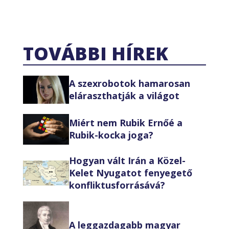
TOVÁBBI HÍREK
A szexrobotok hamarosan
eláraszthatják a világot
Miért nem Rubik Ernőé a
Rubik-kocka joga?
Hogyan vált Irán a Közel-
Kelet Nyugatot fenyegető
konfliktusforrásává?
A leggazdagabb magyar