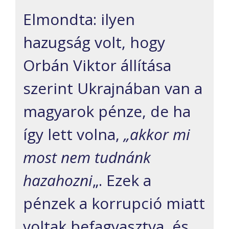
Elmondta: ilyen
hazugság volt, hogy
Orbán Viktor állítása
szerint Ukrajnában van a
magyarok pénze, de ha
így lett volna,
„akkor mi
most nem tudnánk
hazahozni
„. Ezek a
pénzek a korrupció miatt
voltak befagyasztva, és