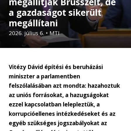
megállítják Brüsszelt, de
a gazdaságot sikerült
megállítani
2026. július 6.
•
MTI
Vitézy Dávid építési és beruházási
miniszter a parlamentben
felszólalásában azt mondta: hazahoztuk
az uniós forrásokat, a hazugságokat
ezzel kapcsolatban lelepleztük, a
korrupcióellenes intézkedéseket és az
egyéb szükséges jogszabályokat az