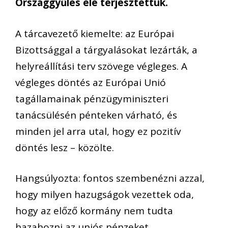
Országgyűlés elé terjesztettük.
A tárcavezető kiemelte: az Európai
Bizottsággal a tárgyalásokat lezárták, a
helyreállítási terv szövege végleges. A
végleges döntés az Európai Unió
tagállamainak pénzügyminiszteri
tanácsülésén pénteken várható, és
minden jel arra utal, hogy ez pozitív
döntés lesz – közölte.
Hangsúlyozta: fontos szembenézni azzal,
hogy milyen hazugságok vezettek oda,
hogy az előző kormány nem tudta
hazahozni az uniós pénzeket.