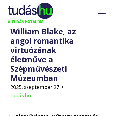
Kilépés
M
a
tartalomba
A TUDÁS HATALOM
William Blake, az
angol romantika
virtuózának
életműve a
Szépművészeti
Múzeumban
2025. szeptember 27.
•
tudás.hu