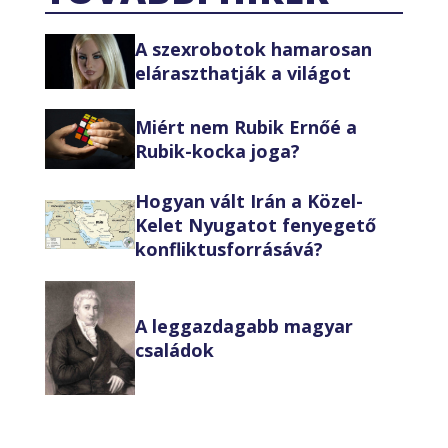
A szexrobotok hamarosan
eláraszthatják a világot
Miért nem Rubik Ernőé a
Rubik-kocka joga?
Hogyan vált Irán a Közel-
Kelet Nyugatot fenyegető
konfliktusforrásává?
A leggazdagabb magyar
családok