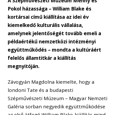
A Szépművészeti Múzeum Menny és
Pokol házassága – William Blake és
kortársai című kiállítása az idei év
kiemelkedő kulturális vállalása,
amelynek jelentőségét tovább emeli a
példaértékű nemzetközi intézményi
együttműködés – mondta a kultúráért
felelős államtitkár a kiállítás
megnyitóján.
Závogyán Magdolna kiemelte, hogy a
londoni Tate és a budapesti
Szépművészeti Múzeum – Magyar Nemzeti
Galéria sorban negyedik együttműködése
az első átfogó William Blake-kiállítás mind