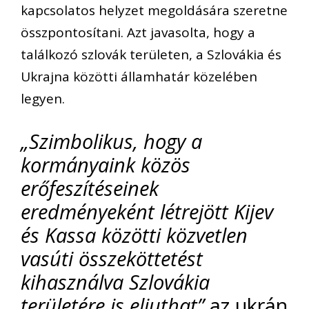
kapcsolatos helyzet megoldására szeretne
összpontosítani. Azt javasolta, hogy a
találkozó szlovák területen, a Szlovákia és
Ukrajna közötti államhatár közelében
legyen.
„Szimbolikus, hogy a
kormányaink közös
erőfeszítéseinek
eredményeként létrejött Kijev
és Kassa közötti közvetlen
vasúti összeköttetést
kihasználva Szlovákia
területére is eljuthat”
az ukrán