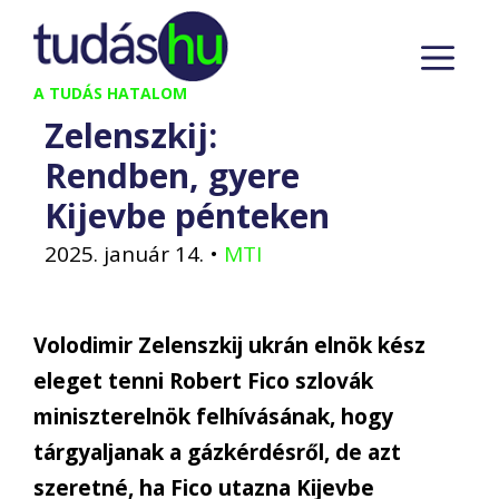
Kilépés
M
a
tartalomba
A TUDÁS HATALOM
Zelenszkij:
Rendben, gyere
Kijevbe pénteken
2025. január 14.
•
MTI
Volodimir Zelenszkij ukrán elnök kész
eleget tenni Robert Fico szlovák
miniszterelnök felhívásának, hogy
tárgyaljanak a gázkérdésről, de azt
szeretné, ha Fico utazna Kijevbe