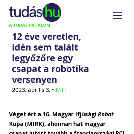
Kilépés
M
a
tartalomba
A TUDÁS HATALOM
12 éve veretlen,
idén sem talált
legyőzőre egy
csapat a robotika
versenyen
2023. április 3.
•
MTI
Véget ért a 16. Magyar Ifjúsági
Robot
Kupa (MIRK), ahonnan hat magyar
csapat jutott tovább a franciaországi RCJ