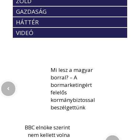
ZÖLD
GAZDASÁG
HÁTTÉR
VIDEÓ
Mi lesz a magyar
borral? – A
bormarketingért
felelős
kormánybiztossal
beszélgettünk
BBC elnöke szerint
nem kellett volna