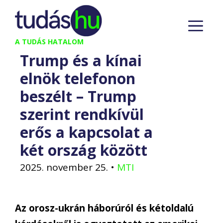
Kilépés
M
a
tartalomba
A TUDÁS HATALOM
Trump és a kínai
elnök telefonon
beszélt – Trump
szerint rendkívül
erős a kapcsolat a
két ország között
2025. november 25.
•
MTI
Az orosz-ukrán háborúról és kétoldalú