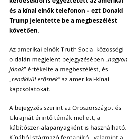
kérdésekről is egyeztetett az amerikai
és a kínai elnök telefonon – ezt Donald
Trump jelentette be a megbeszélést
követően.
Az amerikai elnök Truth Social közösségi
oldalán megjelent bejegyzésében „
nagyon
jónak
” értékelte a megbeszélést, és
„
rendkívül erősnek”
az amerikai-kínai
kapcsolatokat.
A bejegyzés szerint az Oroszországot és
Ukrajnát érintő témák mellett, a
kábítószer-alapanyagként is használható,
Kínából származó fentanilról, valamint a