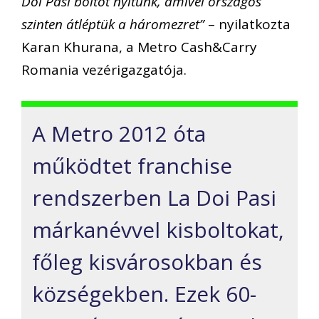
Doi Pasi boltot nyitunk, amivel országos
szinten átléptük a háromezret”
– nyilatkozta
Karan Khurana, a Metro Cash&Carry
Romania vezérigazgatója.
A Metro 2012 óta
működtet franchise
rendszerben La Doi Pasi
márkanévvel kisboltokat,
főleg kisvárosokban és
községekben. Ezek 60-