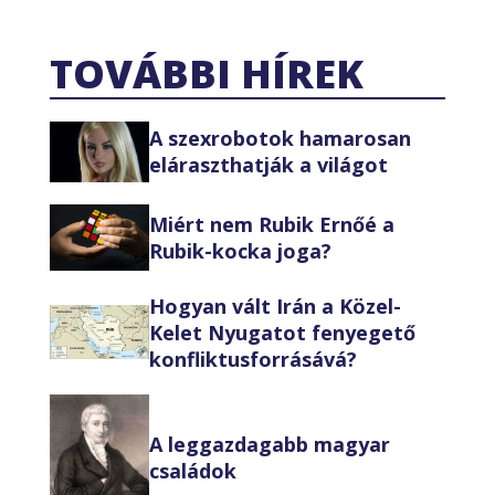
TOVÁBBI HÍREK
A szexrobotok hamarosan
eláraszthatják a világot
Miért nem Rubik Ernőé a
Rubik-kocka joga?
Hogyan vált Irán a Közel-
Kelet Nyugatot fenyegető
konfliktusforrásává?
A leggazdagabb magyar
családok