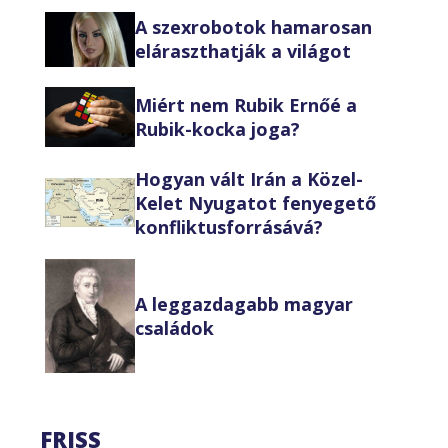
A szexrobotok hamarosan
eláraszthatják a világot
Miért nem Rubik Ernőé a
Rubik-kocka joga?
Hogyan vált Irán a Közel-
Kelet Nyugatot fenyegető
konfliktusforrásává?
A leggazdagabb magyar
családok
FRISS