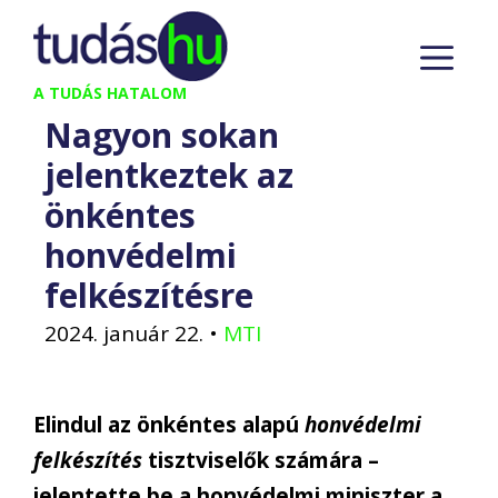
Kilépés
M
a
tartalomba
A TUDÁS HATALOM
Nagyon sokan
jelentkeztek az
önkéntes
honvédelmi
felkészítésre
2024. január 22.
•
MTI
Elindul az önkéntes alapú
honvédelmi
felkészítés
tisztviselők számára –
jelentette be a honvédelmi miniszter a