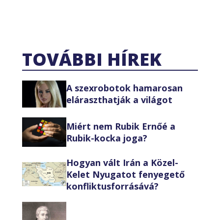
TOVÁBBI HÍREK
A szexrobotok hamarosan
eláraszthatják a világot
Miért nem Rubik Ernőé a
Rubik-kocka joga?
Hogyan vált Irán a Közel-
Kelet Nyugatot fenyegető
konfliktusforrásává?