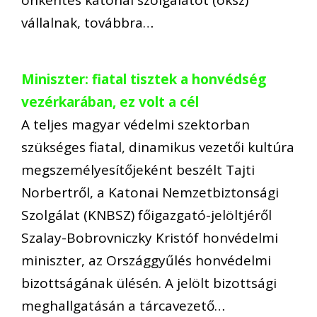
vállalnak, továbbra…
Miniszter: fiatal tisztek a honvédség
vezérkarában, ez volt a cél
A teljes magyar védelmi szektorban
szükséges fiatal, dinamikus vezetői kultúra
megszemélyesítőjeként beszélt Tajti
Norbertről, a Katonai Nemzetbiztonsági
Szolgálat (KNBSZ) főigazgató-jelöltjéről
Szalay-Bobrovniczky Kristóf honvédelmi
miniszter, az Országgyűlés honvédelmi
bizottságának ülésén. A jelölt bizottsági
meghallgatásán a tárcavezető…