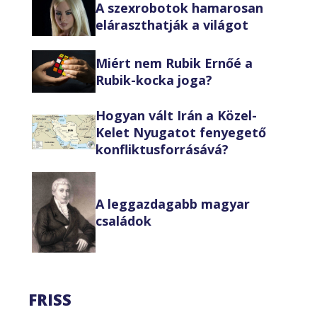
A szexrobotok hamarosan
eláraszthatják a világot
Miért nem Rubik Ernőé a
Rubik-kocka joga?
Hogyan vált Irán a Közel-
Kelet Nyugatot fenyegető
konfliktusforrásává?
A leggazdagabb magyar
családok
FRISS