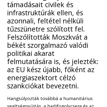
támadásait civilek és
infrastruktúrák ellen, és
azonnali, feltétel nélküli
tűzszünetre szólított fel.
Felszólították Moszkvát a
békét szorgalmazó valódi
politikai akarat
felmutatására is, és jelezték:
az EU kész újabb, főként az
energiaszektort célzó
szankciókat bevezetni.
Hangsúlyozták továbbá a humanitárius
segítségnyújtás, a hadifogolycsere és az