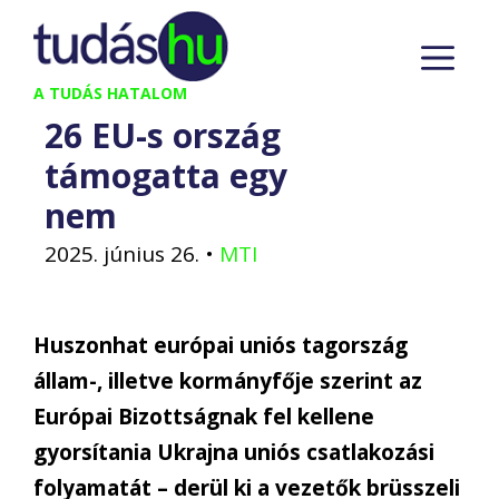
Kilépés
M
a
tartalomba
A TUDÁS HATALOM
26 EU-s ország
támogatta egy
nem
2025. június 26.
•
MTI
Huszonhat európai uniós tagország
állam-, illetve kormányfője szerint az
Európai Bizottságnak fel kellene
gyorsítania Ukrajna uniós csatlakozási
folyamatát – derül ki a vezetők brüsszeli