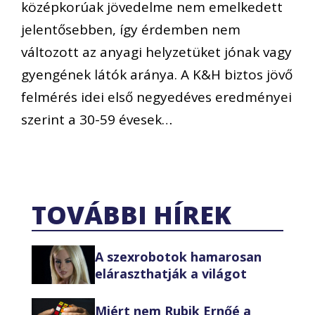
középkorúak jövedelme nem emelkedett
jelentősebben, így érdemben nem
változott az anyagi helyzetüket jónak vagy
gyengének látók aránya. A K&H biztos jövő
felmérés idei első negyedéves eredményei
szerint a 30-59 évesek…
TOVÁBBI HÍREK
A szexrobotok hamarosan
eláraszthatják a világot
Miért nem Rubik Ernőé a