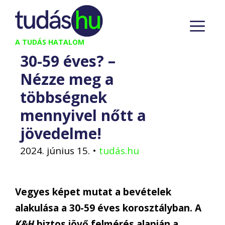
Kilépés
M
a
tartalomba
A TUDÁS HATALOM
30-59 éves? –
Nézze meg a
többségnek
mennyivel nőtt a
jövedelme!
2024. június 15.
•
tudás.hu
V
egyes képet mutat a bevételek
alakulása a 30-59 éves korosztályban. A
K&H
biztos jövő felmérés alapján a