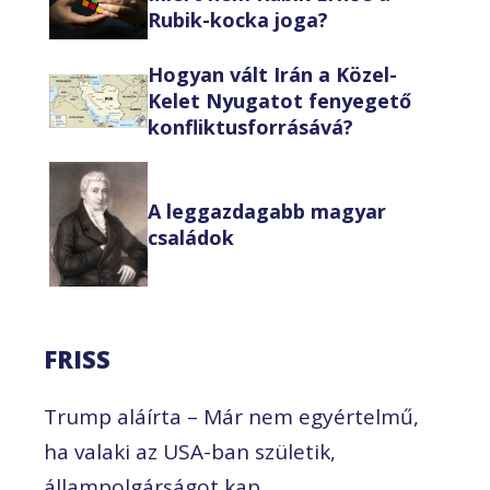
Rubik-kocka joga?
Hogyan vált Irán a Közel-
Kelet Nyugatot fenyegető
konfliktusforrásává?
A leggazdagabb magyar
családok
FRISS
Trump aláírta – Már nem egyértelmű,
ha valaki az USA-ban születik,
állampolgárságot kap