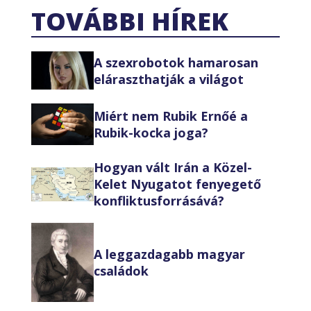
TOVÁBBI HÍREK
A szexrobotok hamarosan
eláraszthatják a világot
Miért nem Rubik Ernőé a
Rubik-kocka joga?
Hogyan vált Irán a Közel-
Kelet Nyugatot fenyegető
konfliktusforrásává?
A leggazdagabb magyar
családok