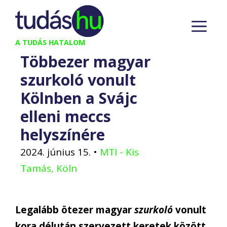
Kilépés
M
a
tartalomba
A TUDÁS HATALOM
Többezer magyar
szurkoló vonult
Kölnben a Svájc
elleni meccs
helyszínére
2024. június 15.
•
MTI - Kis
Tamás, Köln
Legalább ötezer magyar
szurkoló
vonult
kora délután szervezett keretek között