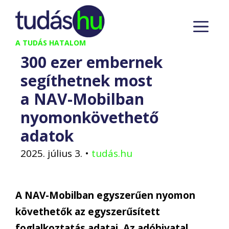
Kilépés
M
a
tartalomba
A TUDÁS HATALOM
300 ezer embernek
segíthetnek most
a NAV-Mobilban
nyomonkövethető
adatok
2025. július 3.
•
tudás.hu
A NAV-Mobilban egyszerűen nyomon
követhetők az egyszerűsített
foglalkoztatás adatai. Az adóhivatal