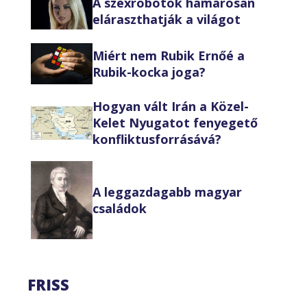
A szexrobotok hamarosan
eláraszthatják a világot
Miért nem Rubik Ernőé a
Rubik-kocka joga?
Hogyan vált Irán a Közel-
Kelet Nyugatot fenyegető
konfliktusforrásává?
A leggazdagabb magyar
családok
FRISS