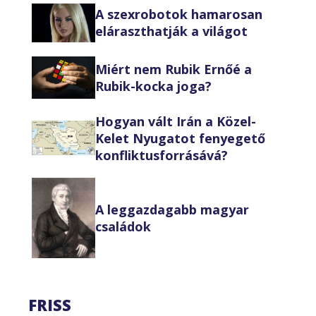
A szexrobotok hamarosan
eláraszthatják a világot
Miért nem Rubik Ernőé a
Rubik-kocka joga?
Hogyan vált Irán a Közel-
Kelet Nyugatot fenyegető
konfliktusforrásává?
A leggazdagabb magyar
családok
FRISS