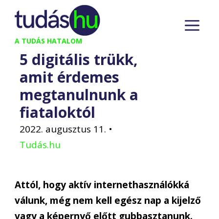
Kilépés
M
a
tartalomba
A TUDÁS HATALOM
5 digitális trükk,
amit érdemes
megtanulnunk a
fiataloktól
2022. augusztus 11.
•
Tudás.hu
Attól, hogy aktív internethasználókká
válunk, még nem kell egész nap a kijelző
vagy a képernyő előtt gubbasztanunk.