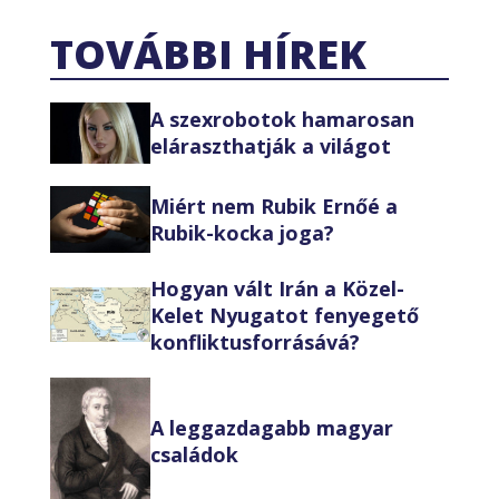
TOVÁBBI HÍREK
A szexrobotok hamarosan
eláraszthatják a világot
Miért nem Rubik Ernőé a
Rubik-kocka joga?
Hogyan vált Irán a Közel-
Kelet Nyugatot fenyegető
konfliktusforrásává?
A leggazdagabb magyar
családok