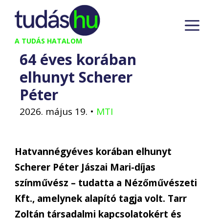
Kilépés
M
a
tartalomba
A TUDÁS HATALOM
64 éves korában
elhunyt Scherer
Péter
2026. május 19.
•
MTI
Hatvannégyéves korában elhunyt
Scherer Péter Jászai Mari-díjas
színművész – tudatta a Nézőművészeti
Kft., amelynek alapító tagja volt.
Tarr
Zoltán társadalmi kapcsolatokért és