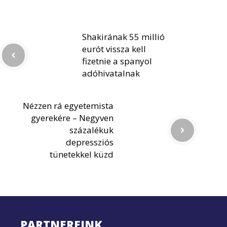
Shakirának 55 millió
eurót vissza kell
fizetnie a spanyol
adóhivatalnak
Nézzen rá egyetemista
gyerekére – Negyven
százalékuk
depressziós
tünetekkel küzd
PARTNEREINK