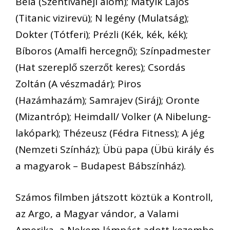
Béla (Szentivánéji álom); Matyik Lajos
(Titanic vizirevü); N legény (Mulatság);
Dokter (Tótferi); Prézli (Kék, kék, kék);
Bíboros (Amalfi hercegnő); Színpadmester
(Hat szereplő szerzőt keres); Csordás
Zoltán (A vészmadár); Piros
(Hazámhazám); Samrajev (Siráj); Oronte
(Mizantróp); Heimdall/ Volker (A Nibelung-
lakópark); Thézeusz (Fédra Fitness); A jég
(Nemzeti Színház); Übü papa (Übü király és
a magyarok – Budapest Bábszínház).
Számos filmben játszott köztük a Kontroll,
az Argo, a Magyar vándor, a Valami
Amerika, a Nekem lámpást adott kezembe