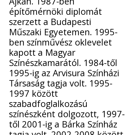
Ajkán. 1987-ben
építőmérnöki diplomát
szerzett a Budapesti
Műszaki Egyetemen. 1995-
ben színművész oklevelet
kapott a Magyar
Színészkamarától. 1984-től
1995-ig az Arvisura Színházi
Társaság tagja volt. 1995-
1997 között
szabadfoglalkozású
színészként dolgozott, 1997-
től 2001-ig a Bárka Színház
tagja volt. 2002-2008 között