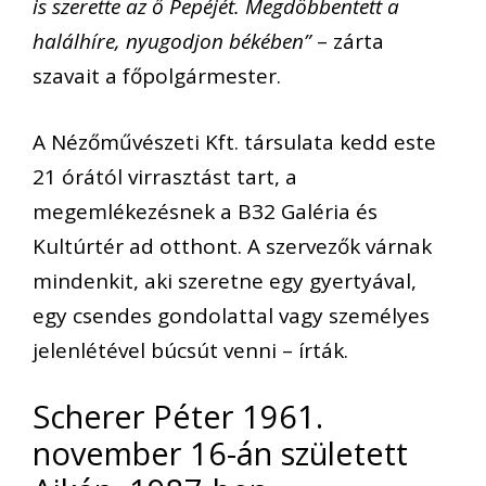
is szerette az ő Pepéjét. Megdöbbentett a
halálhíre, nyugodjon békében”
– zárta
szavait a főpolgármester.
A Nézőművészeti Kft. társulata kedd este
21 órától virrasztást tart, a
megemlékezésnek a B32 Galéria és
Kultúrtér ad otthont. A szervezők várnak
mindenkit, aki szeretne egy gyertyával,
egy csendes gondolattal vagy személyes
jelenlétével búcsút venni – írták.
Scherer Péter 1961.
november 16-án született