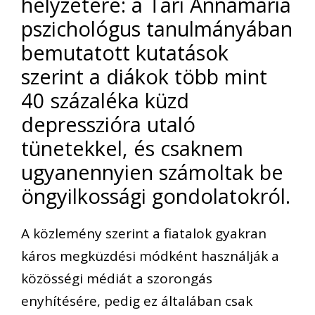
helyzetére: a Tari Annamária
pszichológus tanulmányában
bemutatott kutatások
szerint a diákok több mint
40 százaléka küzd
depresszióra utaló
tünetekkel, és csaknem
ugyanennyien számoltak be
öngyilkossági gondolatokról.
A közlemény szerint a fiatalok gyakran
káros megküzdési módként használják a
közösségi médiát a szorongás
enyhítésére, pedig ez általában csak