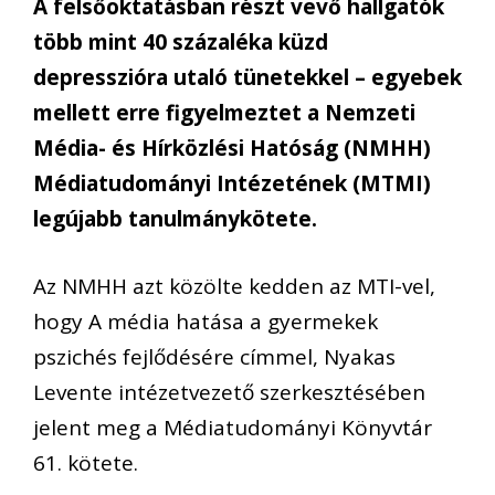
A felsőoktatásban részt vevő hallgatók
több mint 40 százaléka küzd
depresszióra utaló tünetekkel – egyebek
mellett erre figyelmeztet a Nemzeti
Média- és Hírközlési Hatóság (NMHH)
Médiatudományi Intézetének (MTMI)
legújabb tanulmánykötete.
Az NMHH azt közölte kedden az MTI-vel,
hogy A média hatása a gyermekek
pszichés fejlődésére címmel, Nyakas
Levente intézetvezető szerkesztésében
jelent meg a Médiatudományi Könyvtár
61. kötete.