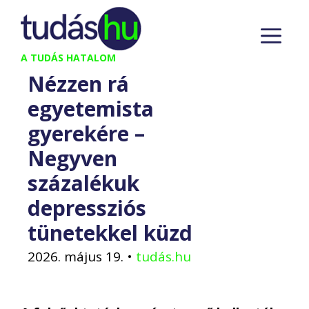
Kilépés
M
a
tartalomba
A TUDÁS HATALOM
Nézzen rá
egyetemista
gyerekére –
Negyven
százalékuk
depressziós
tünetekkel küzd
2026. május 19.
•
tudás.hu