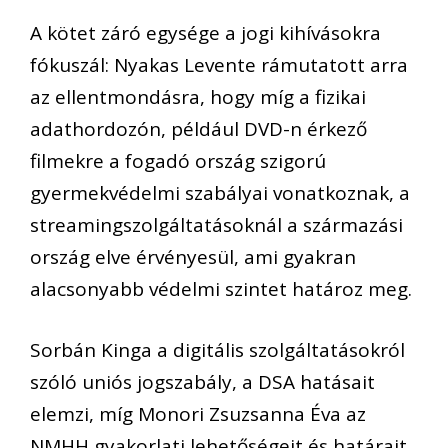
A kötet záró egysége a jogi kihívásokra
fókuszál: Nyakas Levente rámutatott arra
az ellentmondásra, hogy míg a fizikai
adathordozón, például DVD-n érkező
filmekre a fogadó ország szigorú
gyermekvédelmi szabályai vonatkoznak, a
streamingszolgáltatásoknál a származási
ország elve érvényesül, ami gyakran
alacsonyabb védelmi szintet határoz meg.
Sorbán Kinga a digitális szolgáltatásokról
szóló uniós jogszabály, a DSA hatásait
elemzi, míg Monori Zsuzsanna Éva az
NMHH gyakorlati lehetőségeit és határait