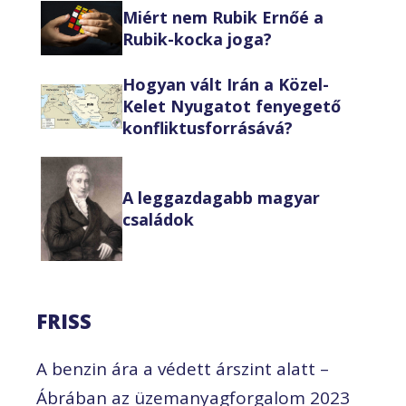
Miért nem Rubik Ernőé a
Rubik-kocka joga?
Hogyan vált Irán a Közel-
Kelet Nyugatot fenyegető
konfliktusforrásává?
A leggazdagabb magyar
családok
FRISS
A benzin ára a védett árszint alatt –
Ábrában az üzemanyagforgalom 2023