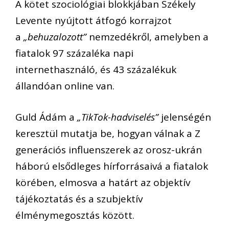
A kötet szociológiai blokkjában Székely
Levente nyújtott átfogó korrajzot
a
„behuzalozott”
nemzedékről, amelyben a
fiatalok 97 százaléka napi
internethasználó, és 43 százalékuk
állandóan online van.
Guld Ádám a
„TikTok-hadviselés”
jelenségén
keresztül mutatja be, hogyan válnak a Z
generációs influenszerek az orosz-ukrán
háború elsődleges hírforrásaivá a fiatalok
körében, elmosva a határt az objektív
tájékoztatás és a szubjektív
élménymegosztás között.