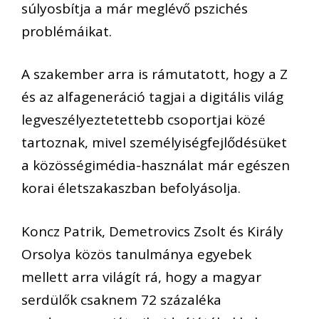
súlyosbítja a már meglévő pszichés
problémáikat.
A szakember arra is rámutatott, hogy a Z
és az alfageneráció tagjai a digitális világ
legveszélyeztetettebb csoportjai közé
tartoznak, mivel személyiségfejlődésüket
a közösségimédia-használat már egészen
korai életszakaszban befolyásolja.
Koncz Patrik, Demetrovics Zsolt és Király
Orsolya közös tanulmánya egyebek
mellett arra világít rá, hogy a magyar
serdülők csaknem 72 százaléka