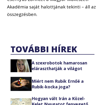
Akadémia saját halottjának tekinti – áll az
összegzésben.
TOVÁBBI HÍREK
A szexrobotok hamarosan
eláraszthatják a világot
Miért nem Rubik Ernőé a
Rubik-kocka joga?
Hogyan vált Irán a Közel-
Kelet Nyugatot fenyegető