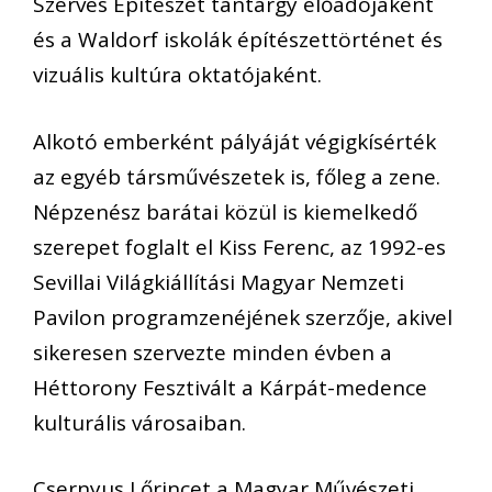
Szerves Építészet tantárgy előadójaként
és a Waldorf iskolák építészettörténet és
vizuális kultúra oktatójaként.
Alkotó emberként pályáját végigkísérték
az egyéb társművészetek is, főleg a zene.
Népzenész barátai közül is kiemelkedő
szerepet foglalt el Kiss Ferenc, az 1992-es
Sevillai Világkiállítási Magyar Nemzeti
Pavilon programzenéjének szerzője, akivel
sikeresen szervezte minden évben a
Héttorony Fesztivált a Kárpát-medence
kulturális városaiban.
Csernyus Lőrincet a Magyar Művészeti