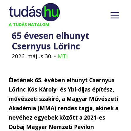
Kilépés
M
a
tartalomba
A TUDÁS HATALOM
65 évesen elhunyt
Csernyus Lőrinc
2026. május 30.
•
MTI
Életének 65. évében elhunyt Csernyus
Lőrinc Kós Károly- és Ybl-díjas építész,
művészeti szakíró, a Magyar Művészeti
Akadémia (MMA) rendes tagja, akinek a
nevéhez egyebek között a 2021-es
Dubaj Magyar Nemzeti Pavilon