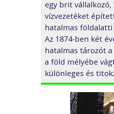
egy brit vállalkoz
vízvezetéket építet
hatalmas földalatti 
Az 1874-ben két év
hatalmas tározót a
a föld mélyébe vág
különleges és titok