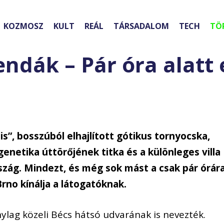
KOZMOSZ
KULT
REÁL
TÁRSADALOM
TECH
TÖ
gendák – Pár óra alatt
is”, bosszúból elhajlított gótikus tornyocska,
 genetika úttörőjének titka és a különleges villa
szág. Mindezt, és még sok mást a csak pár órár
rno kínálja a látogatóknak.
ylag közeli Bécs hátsó udvarának is nevezték.