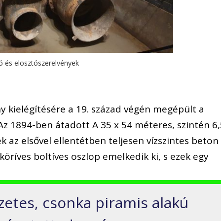
yó és elosztószerelvények
y kielégítésére a 19. század végén megépült a
. Az 1894-ben átadott A 35 x 54 méteres, szintén 6
 az elsővel ellentétben teljesen vízszintes beton
köríves boltíves oszlop emelkedik ki, s ezek egy
zetes, csonka piramis alakú