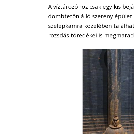
A víztározóhoz csak egy kis bejá
dombtetőn álló szerény épület 
szelepkamra közelében található
rozsdás töredékei is megmarad