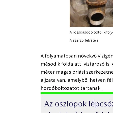
A rozsdásodó töltő, kifol
A szerző felvétele
A folyamatosan növekvő vízigén
második földalatti víztározó is
méter magas óriási szerkezetnek
aljzata van, amelyből hetven fél
hordóboltozatot tartanak.
Az oszlopok lépcső