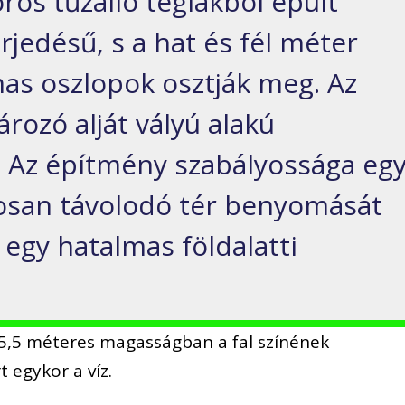
örös tűzálló téglákból épült
jedésű, s a hat és fél méter
as oszlopok osztják meg. Az
ározó alját vályú alakú
. Az építmény szabályossága eg
tosan távolodó tér benyomását
r egy hatalmas földalatti
 5,5 méteres magasságban a fal színének
 egykor a víz.