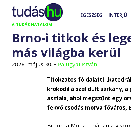
Kilépés
a
EGÉSZSÉG
INTERJÚ
tartalomba
A TUDÁS HATALOM
Brno-i titkok és le
más világba kerül
2026. május 30.
•
Palugyai István
Titokzatos földalatti „katedrál
krokodillá szelídült sárkány, a
asztala, ahol megszűnt egy or
fekvő csodás morva főváros, B
Brno-t a Monarchiában a viszon