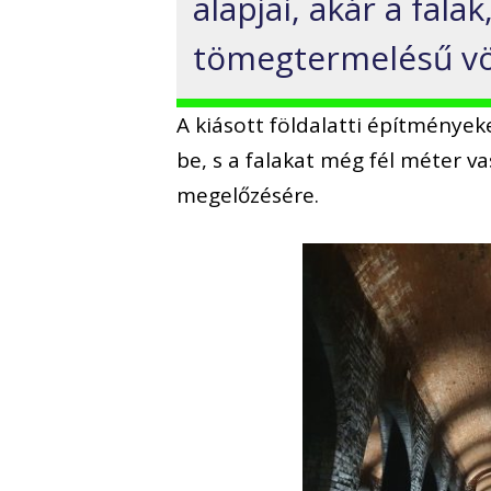
alapjai, akár a fala
tömegtermelésű vör
A kiásott földalatti építmények
be, s a falakat még fél méter va
megelőzésére.