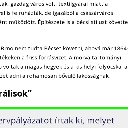
ák, gazdag város volt, textilgyárai miatt a
 is felruházták, de igazából a császárváros
ként működött. Építészete is a bécsi stílust követte
n Brno nem tudta Bécset követni, ahová már 1864
etékeken a friss forrásvizet. A morva tartományi
voltak a magas hegyek és a kis helyi folyócska, a
izet adni a rohamosan bővülő lakosságnak.
rálisok”
rvpályázatot írtak ki, melyet