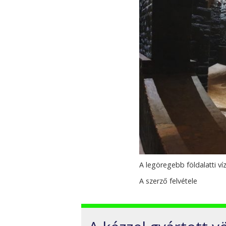
A legöregebb földalatti v
A szerző felvétele