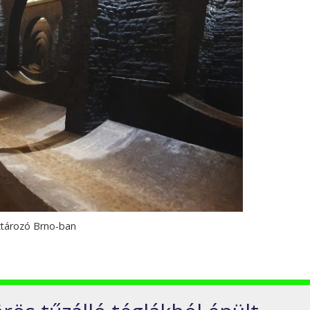
íztározó Brno-ban