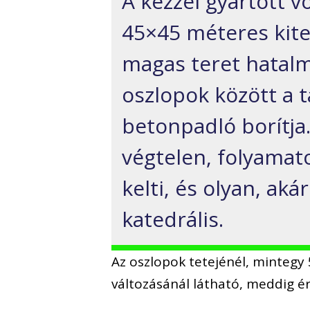
A kézzel gyártott v
45×45 méteres kiter
magas teret hatalm
oszlopok között a t
betonpadló borítja
végtelen, folyama
kelti, és olyan, aká
katedrális.
Az oszlopok tetejénél, mintegy
változásánál látható, meddig ért