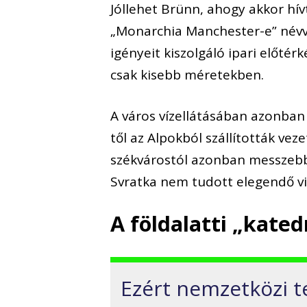
Jóllehet Brünn, ahogy akkor hívt
„Monarchia Manchester-e” névvel
igényeit kiszolgáló ipari előtér
csak kisebb méretekben.
A város vízellátásában azonba
től az Alpokból szállították vez
székvárostól azonban messzebb 
Svratka nem tudott elegendő v
A földalatti „kated
Ezért nemzetközi te