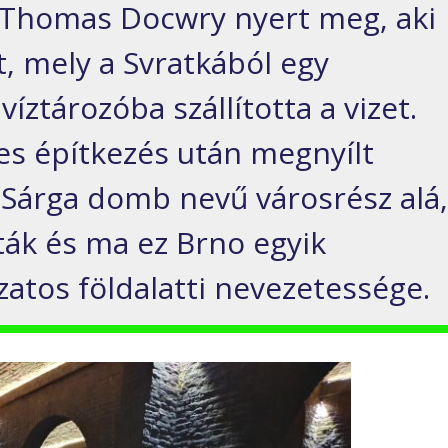
ó, Thomas Docwry nyert meg, aki
t, mely a Svratkából egy
víztározóba szállította a vizet.
es építkezés után megnyílt
 Sárga domb nevű városrész alá
ták és ma ez Brno egyik
zatos földalatti nevezetessége.