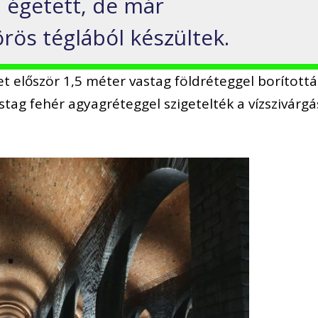
k, égetett, de már
ös téglából készültek.
et először 1,5 méter vastag földréteggel borított
stag fehér agyagréteggel szigetelték a vízszivárgá