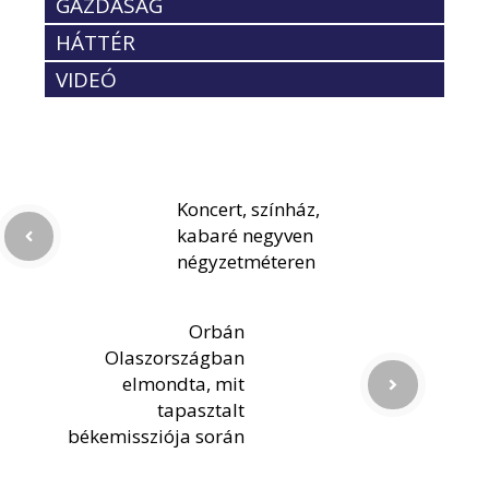
GAZDASÁG
HÁTTÉR
VIDEÓ
Koncert, színház,
kabaré negyven
négyzetméteren
Orbán
Olaszországban
elmondta, mit
tapasztalt
békemissziója során