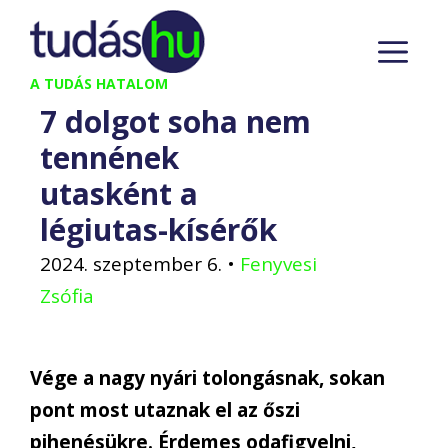
Kilépés
M
a
tartalomba
A TUDÁS HATALOM
7 dolgot soha nem
tennének
utasként a
légiutas-kísérők
2024. szeptember 6.
•
Fenyvesi
Zsófia
Vége a nagy nyári tolongásnak, sokan
pont most utaznak el az őszi
pihenésükre. Érdemes odafigyelni,