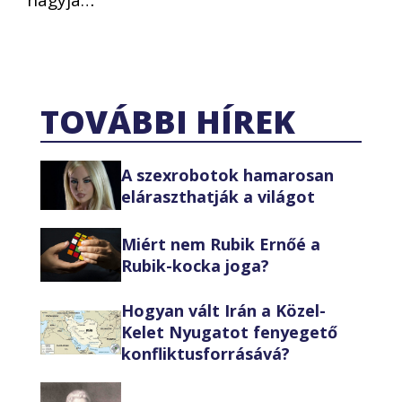
TOVÁBBI HÍREK
A szexrobotok hamarosan
eláraszthatják a világot
Miért nem Rubik Ernőé a
Rubik-kocka joga?
Hogyan vált Irán a Közel-
Kelet Nyugatot fenyegető
konfliktusforrásává?