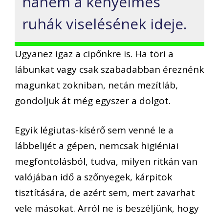
hanem a kényelmes
ruhák viselésének ideje.
Ugyanez igaz a cipőnkre is. Ha töri a
lábunkat vagy csak szabadabban éreznénk
magunkat zokniban, netán mezítláb,
gondoljuk át még egyszer a dolgot.
Egyik légiutas-kísérő sem venné le a
lábbelijét a gépen, nemcsak higiéniai
megfontolásból, tudva, milyen ritkán van
valójában idő a szőnyegek, kárpitok
tisztítására, de azért sem, mert zavarhat
vele másokat. Arról ne is beszéljünk, hogy