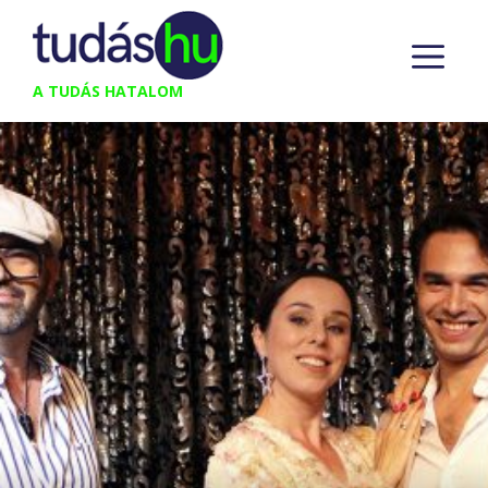
Kilépés
M
a
tartalomba
A TUDÁS HATALOM