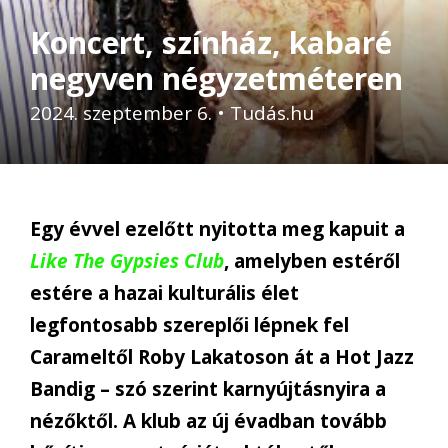
Koncert, színház, kabaré
negyven négyzetméteren
2024. szeptember 6.
•
Tudás.hu
Egy évvel ezelőtt nyitotta meg kapuit a
Like The Gypsies Club
, amelyben estéről
estére a hazai kulturális élet
legfontosabb szereplői lépnek fel
Carameltől Roby Lakatoson át a Hot Jazz
Bandig – szó szerint karnyújtásnyira a
nézőktől. A klub az új évadban tovább