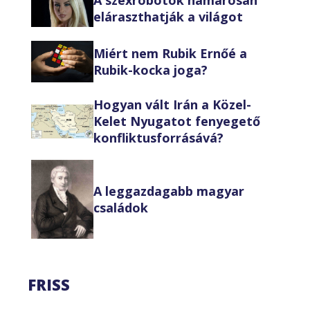
eláraszthatják a világot
Miért nem Rubik Ernőé a
Rubik-kocka joga?
Hogyan vált Irán a Közel-
Kelet Nyugatot fenyegető
konfliktusforrásává?
A leggazdagabb magyar
családok
FRISS