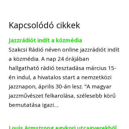
Kapcsolódó cikkek
Jazzrádiót indít a közmédia
Szakcsi Rádió néven online jazzrádiót indít
a közmédia. A nap 24 órájában
hallgatható rádió tesztadása március 15-
én indul, a hivatalos start a nemzetközi
jazznapon, április 30-án lesz. "A magyar
jazzművészet felkarolása, szélesebb körű
bemutatása igazi…
Louis Armstrong egykori utcagyerekből