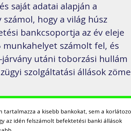
s saját adatai alapján a
 számol, hogy a világ húsz
tési bankcsoportja az év eleje
5 munkahelyet számolt fel, és
-járvány utáni toborzási hullám
nzügyi szolgáltatási állások zöme
m tartalmazza a kisebb bankokat, sem a korlátozo
gy az idén felszámolt befektetési banki állások
sabb.