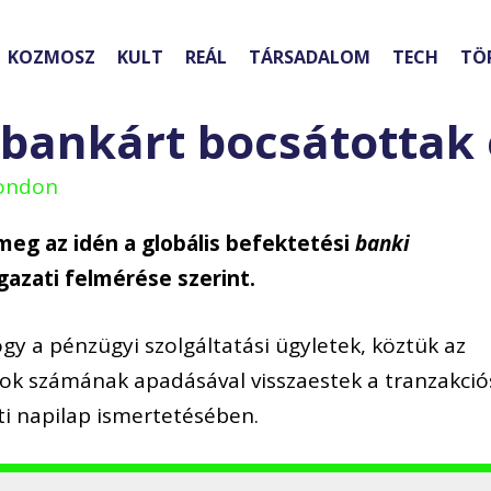
KOZMOSZ
KULT
REÁL
TÁRSADALOM
TECH
TÖ
 bankárt bocsátottak 
London
meg az idén a globális befektetési
banki
gazati felmérése szerint.
gy a pénzügyi szolgáltatási ügyletek, köztük az
sok számának apadásával visszaestek a tranzakció
eti napilap ismertetésében.