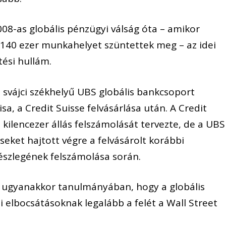
2008-as globális pénzügyi válság óta – amikor
140 ezer munkahelyet szüntettek meg – az idei
tési hullám.
 svájci székhelyű UBS globális bankcsoport
isa, a Credit Suisse felvásárlása után. A Credit
 kilencezer állás felszámolását tervezte, de a UBS
eket hajtott végre a felvásárolt korábbi
részlegének felszámolása során.
a ugyanakkor tanulmányában, hogy a globális
elbocsátásoknak legalább a felét a Wall Street