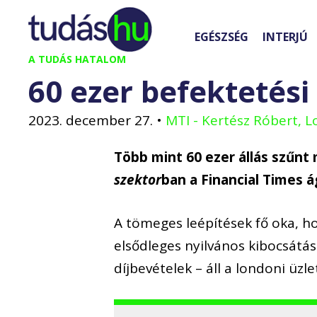
Kilépés
a
EGÉSZSÉG
INTERJÚ
tartalomba
A TUDÁS HATALOM
60 ezer befektetési
2023. december 27.
•
MTI - Kertész Róbert, 
Több mint 60 ezer állás szűnt 
szektor
ban a Financial Times á
A tömeges leépítések fő oka, ho
elsődleges nyilvános kibocsátá
díjbevételek – áll a londoni üzl