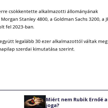
zerre csökkentette alkalmazotti állományának
 a Morgan Stanley 4800, a Goldman Sachs 3200, a J
lt fel 2023-ban.
gyütt legalább 30 ezer alkalmazottól váltak meg
 napilap szerdai kimutatása szerint.
Miért nem Rubik Ernőé a
joga?