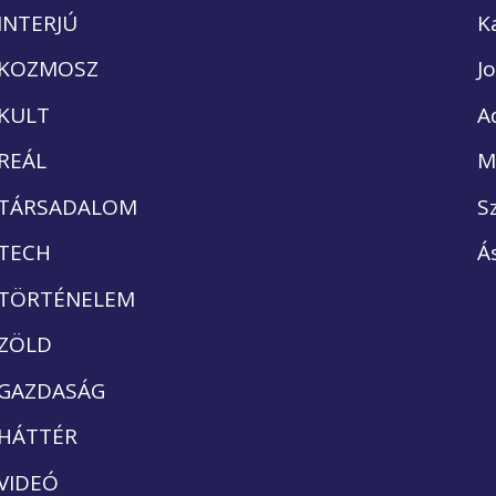
INTERJÚ
K
KOZMOSZ
J
KULT
A
REÁL
M
TÁRSADALOM
S
TECH
Á
TÖRTÉNELEM
ZÖLD
GAZDASÁG
HÁTTÉR
VIDEÓ