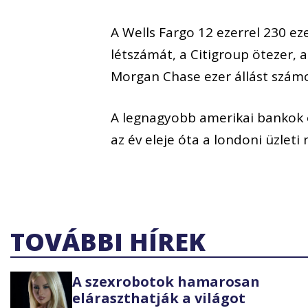
A Wells Fargo 12 ezerrel 230 e
létszámát, a Citigroup ötezer,
Morgan Chase ezer állást számo
A legnagyobb amerikai bankok e
az év eleje óta a londoni üzleti
TOVÁBBI HÍREK
A szexrobotok hamarosan
eláraszthatják a világot