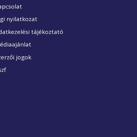
apcsolat
ogi nyilatkozat
datkezelési tájékoztató
édiaajánlat
zerzői jogok
szf