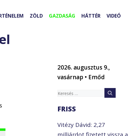
RTÉNELEM
ZÖLD
GAZDASÁG
HÁTTÉR
VIDEÓ
el
2026. augusztus 9.,
vasárnap • Emőd
Keresés:
s
FRISS
Vitézy Dávid: 2,27
milliárdot fizetett vissza a