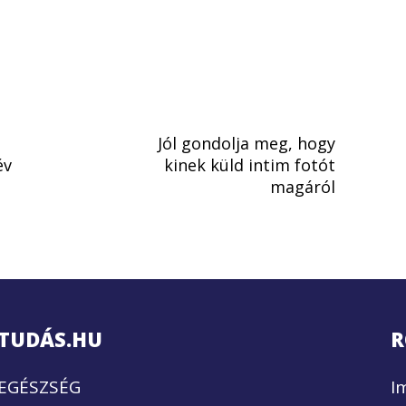
Jól gondolja meg, hogy
év
kinek küld intim fotót
magáról
TUDÁS.HU
R
EGÉSZSÉG
I