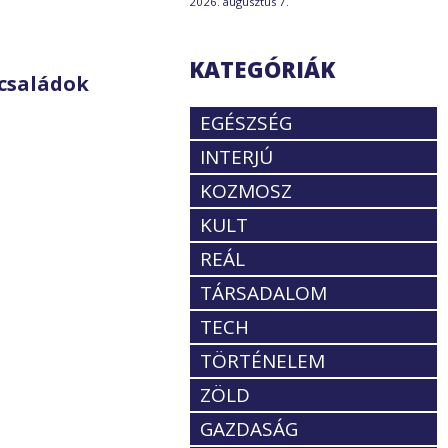
2026. augusztus 7.
KATEGÓRIÁK
családok
EGÉSZSÉG
INTERJÚ
KOZMOSZ
KULT
REÁL
TÁRSADALOM
TECH
TÖRTÉNELEM
ZÖLD
GAZDASÁG