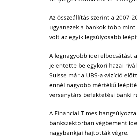
Az összeállítás szerint a 2007-
ugyanezek a bankok több mint 
volt az egyik legsúlyosabb leépí
A legnagyobb idei elbocsátást a
jelentette be egykori hazai rivál
Suisse már a UBS-akvizíció előtt
ennél nagyobb mértékű leépítés
versenytárs befektetési banki 
A Financial Times hangsúlyozz
bankszektorban végbement idei 
nagybankjai hajtották végre.