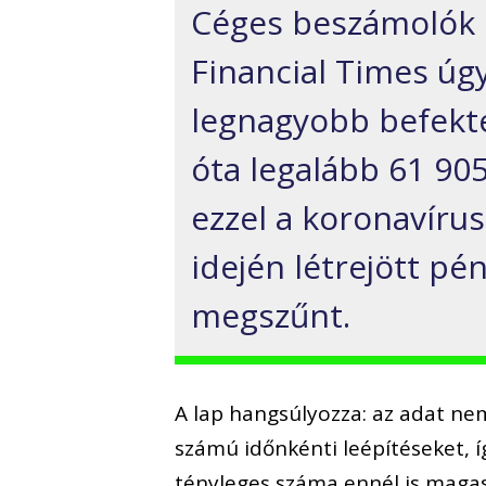
Céges beszámolók é
Financial Times úgy
legnagyobb befekte
óta legalább 61 90
ezzel a koronavírus
idején létrejött pé
megszűnt.
A lap hangsúlyozza: az adat ne
számú időnkénti leépítéseket, í
tényleges száma ennél is maga