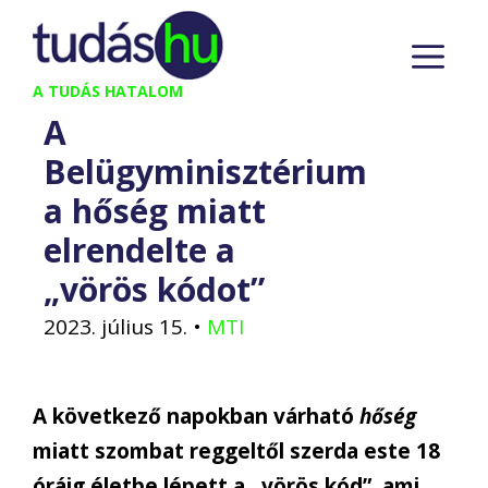
Kilépés
M
a
tartalomba
A TUDÁS HATALOM
A
Belügyminisztérium
a hőség miatt
elrendelte a
„vörös kódot”
2023. július 15.
•
MTI
A következő napokban várható
hőség
miatt szombat reggeltől szerda este 18
óráig életbe lépett a „vörös kód”, ami