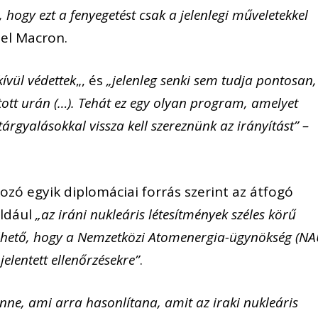
hogy ezt a fenyegetést csak a jelenlegi műveletekkel
l Macron.
vül védettek
„, és
„jelenleg senki sem tudja pontosan,
tott urán (…). Tehát ez egy olyan program, amelyet
tárgyalásokkal vissza kell szereznünk az irányítást” –
zó egyik diplomáciai forrás szerint az átfogó
ldául
„az iráni nukleáris létesítmények széles körű
zelhető, hogy a Nemzetközi Atomenergia-ügynökség (NA
lentett ellenőrzésekre”
.
enne, ami arra hasonlítana, amit az iraki nukleáris