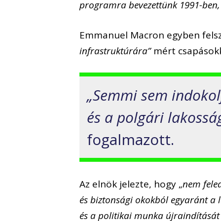
programra bevezettünk 1991-ben,
Emmanuel Macron egyben felszól
infrastruktúrára”
mért csapásokk
„Semmi sem indokolj
és a polgári lakossá
fogalmazott.
Az elnök jelezte, hogy „
nem fele
és biztonsági okokból egyaránt a 
és a politikai munka újraindítását 