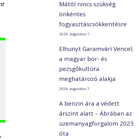
nt
Mától nincs szükség
önkéntes
fogyasztáscsökkentésre
2026. augusztus 7.
Elhunyt Garamvári Vencel;
a magyar bor- és
pezsgőkultúra
meghatározó alakja
2026. augusztus 7.
A benzin ára a védett
árszint alatt – Ábrában az
üzemanyagforgalom 2023
óta
e