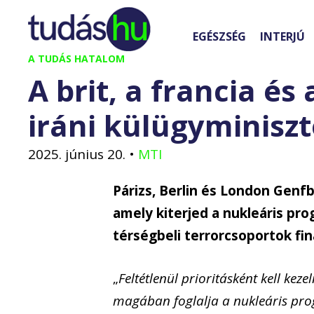
Kilépés
a
EGÉSZSÉG
INTERJÚ
tartalomba
A TUDÁS HATALOM
A brit, a francia és
iráni külügyminiszt
2025. június 20.
•
MTI
Párizs, Berlin és London Genfb
amely kiterjed a nukleáris pro
térségbeli terrorcsoportok fi
„
Feltétlenül prioritásként kell ke
magában foglalja a nukleáris pro