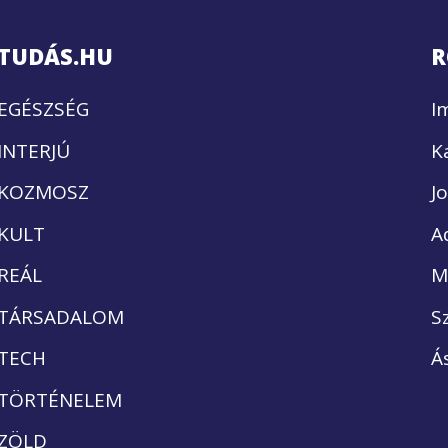
TUDÁS.HU
R
EGÉSZSÉG
I
INTERJÚ
K
KOZMOSZ
J
KULT
A
REÁL
M
TÁRSADALOM
S
TECH
Á
TÖRTÉNELEM
ZÖLD