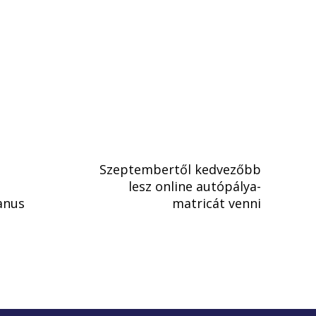
Szeptembertől kedvezőbb
lesz online autópálya-
anus
matricát venni