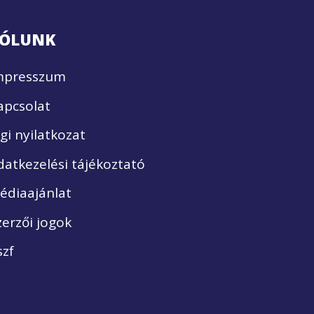
ÓLUNK
mpresszum
apcsolat
ogi nyilatkozat
datkezelési tájékoztató
édiaajánlat
zerzői jogok
szf