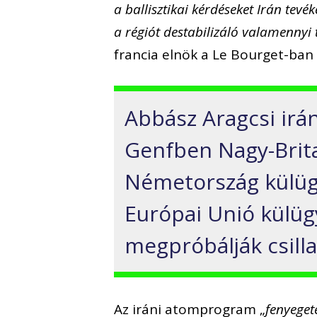
a ballisztikai kérdéseket Irán tev
a régiót destabilizáló valamennyi 
francia elnök a Le Bourget-ban 
Abbász Aragcsi irán
Genfben Nagy-Brita
Németország külügy
Európai Unió külügy
megpróbálják csilla
Az iráni atomprogram „
fenyeget