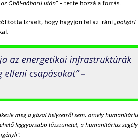
 az Öböl-háború után
” – tette hozzá a forrás.
ította Izraelt, hogy hagyjon fel az iráni
„polgári
al.
a az energetikai infrastruktúrák
g elleni csapásokat”
–
dkezik meg a gázai helyzetről sem, amely humanitári
lehető leggyorsabb tűzszünetet, a humanitárius segél
igényli”.