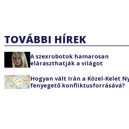
TOVÁBBI HÍREK
A szexrobotok hamarosan
eláraszthatják a világot
Hogyan vált Irán a Közel-Kelet 
fenyegető konfliktusforrásává?