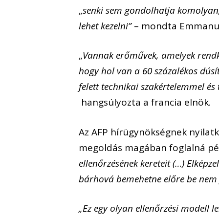
„
senki sem gondolhatja komolyan, 
lehet kezelni”
– mondta Emmanue
„
Vannak erőművek, amelyek rendkí
hogy hol van a 60 százalékos dúsí
felett technikai szakértelemmel és 
hangsúlyozta a francia elnök.
Az AFP hírügynökségnek nyilatko
megoldás magában foglalná pé
ellenőrzésének kereteit (…) Elkép
bárhová bemehetne előre be nem je
„Ez egy olyan ellenőrzési modell l