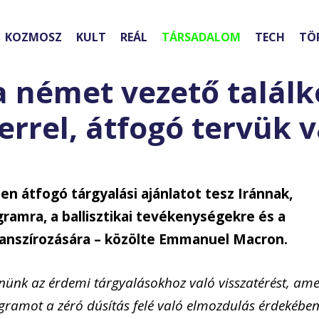
KOZMOSZ
KULT
REÁL
TÁRSADALOM
TECH
TÖ
 a német vezető találk
errel, átfogó tervük 
en átfogó tárgyalási ajánlatot tesz Iránnak,
gramra, a ballisztikai tevékenységekre és a
nanszírozására – közölte Emmanuel Macron.
zelnünk az érdemi tárgyalásokhoz való visszatérést, ame
gramot a zéró dúsítás felé való elmozdulás érdekében