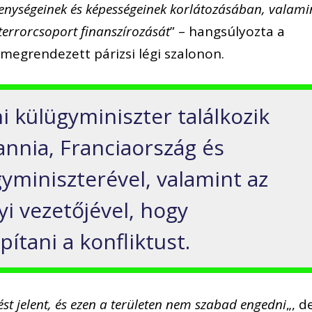
ékenységeinek és képességeinek korlátozásában, valami
terrorcsoport finanszírozását
” – hangsúlyozta a
megrendezett párizsi légi szalonon.
i külügyminiszter találkozik
nnia, Franciaország és
miniszterével, valamint az
i vezetőjével, hogy
pítani a konfliktust.
ést jelent, és ezen a területen nem szabad engedni
„, d