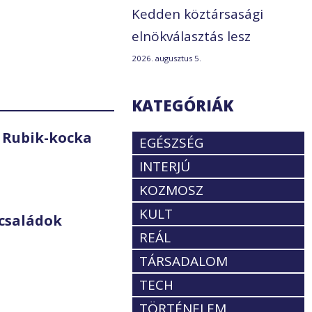
Kedden köztársasági
elnökválasztás lesz
2026. augusztus 5.
KATEGÓRIÁK
 Rubik-kocka
EGÉSZSÉG
INTERJÚ
KOZMOSZ
KULT
családok
REÁL
TÁRSADALOM
TECH
TÖRTÉNELEM