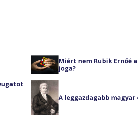
Miért nem Rubik Ernőé a
joga?
Nyugatot
A leggazdagabb magyar 