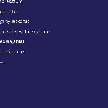
mpresszum
apcsolat
ogi nyilatkozat
datkezelési tájékoztató
édiaajánlat
zerzői jogok
szf