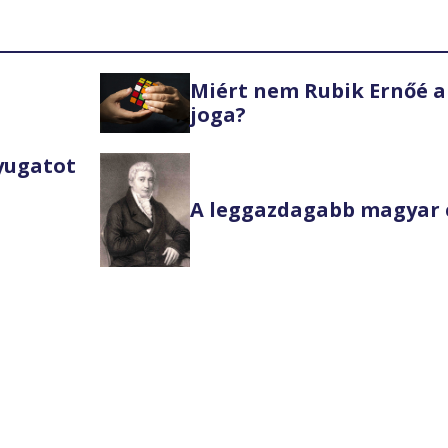
Miért nem Rubik Ernőé a
joga?
Nyugatot
A leggazdagabb magyar 