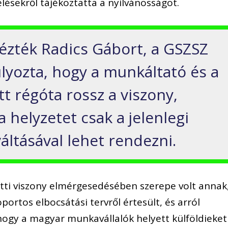
élésekről tájékoztatta a nyilvánosságot.
ézték Radics Gábort, a GSZSZ
úlyozta, hogy a munkáltató és a
t régóta rossz a viszony,
a helyzetet csak a jelenlegi
váltásával lehet rendezni.
ötti viszony elmérgesedésében szerepe volt annak
rtos elbocsátási tervről értesült, és arról
 hogy a magyar munkavállalók helyett külföldieket