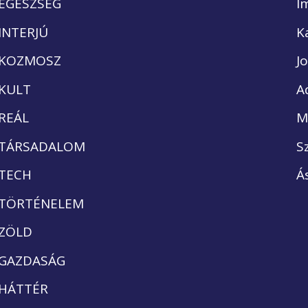
EGÉSZSÉG
I
INTERJÚ
K
KOZMOSZ
J
KULT
A
REÁL
M
TÁRSADALOM
S
TECH
Á
TÖRTÉNELEM
ZÖLD
GAZDASÁG
HÁTTÉR