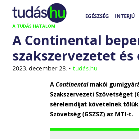
Kilépés
a
EGÉSZSÉG
INTERJÚ
tartalomba
A TUDÁS HATALOM
A Continental beper
szakszervezetet és
2023. december 28.
•
tudás.hu
A
Continental
makói gumigyárá
Szakszervezeti Szövetséget (G
sérelemdíjat követelnek tőlük
Szövetség (GSZSZ) az MTI-t.