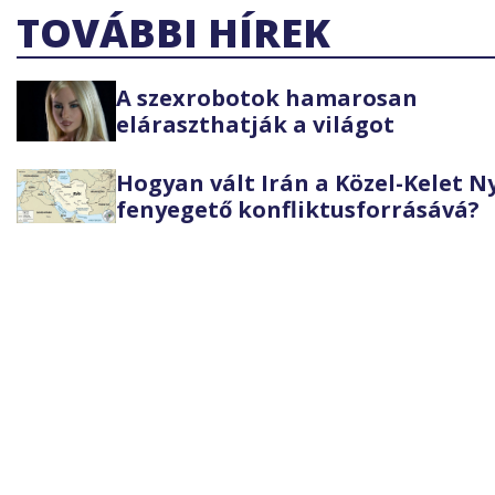
TOVÁBBI HÍREK
A szexrobotok hamarosan
eláraszthatják a világot
Hogyan vált Irán a Közel-Kelet 
fenyegető konfliktusforrásává?