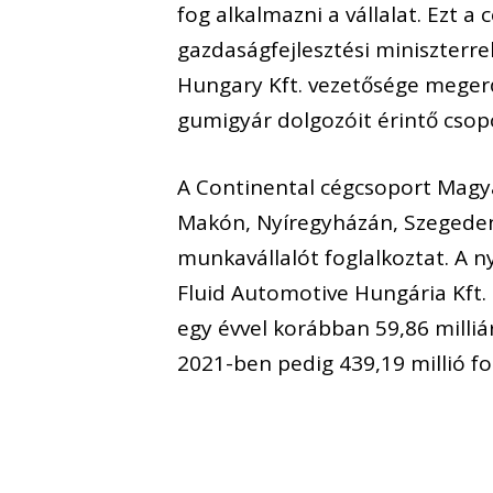
fog alkalmazni a vállalat. Ezt 
gazdaságfejlesztési miniszterre
Hungary Kft. vezetősége megerő
gumigyár dolgozóit érintő csop
A Continental cégcsoport Magy
Makón, Nyíregyházán, Szegeden
munkavállalót foglalkoztat. A 
Fluid Automotive Hungária Kft. 
egy évvel korábban 59,86 milliárd
2021-ben pedig 439,19 millió fo