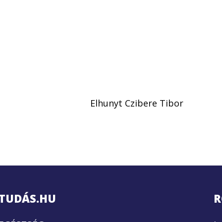
Elhunyt Czibere Tibor
TUDÁS.HU
R