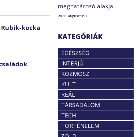
meghatározó alakja
2026. augusztus 7.
 Rubik-kocka
KATEGÓRIÁK
EGÉSZSÉG
INTERJÚ
családok
KOZMOSZ
KULT
REÁL
TÁRSADALOM
TECH
TÖRTÉNELEM
ZÖLD