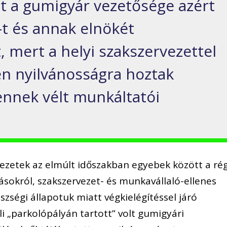
t a gumigyár vezetősége azért
-t és annak elnökét
mert a helyi szakszervezettel
n nyilvánosságra hoztak
nnek vélt munkáltatói
vezetek az elmúlt időszakban egyebek között a rég
ásokról, szakszervezet- és munkavállaló-ellenes
zségi állapotuk miatt végkielégítéssel járó
li „parkolópályán tartott” volt gumigyári