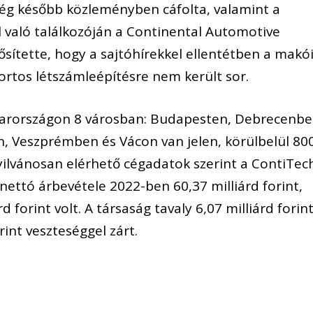
a cég később közleményben cáfolta, valamint a
l való találkozóján a Continental Automotive
sítette, hogy a sajtóhírekkel ellentétben a makó
ortos létszámleépítésre nem került sor.
arországon 8 városban: Budapesten, Debrecenbe
, Veszprémben és Vácon van jelen, körülbelül 80
nyilvánosan elérhető cégadatok szerint a ContiTec
nettó árbevétele 2022-ben 60,37 milliárd forint,
 forint volt. A társaság tavaly 6,07 milliárd forint
rint veszteséggel zárt.