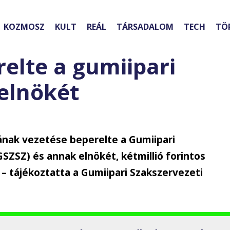
KOZMOSZ
KULT
REÁL
TÁRSADALOM
TECH
TÖ
elte a gumiipari
 elnökét
nak vezetése beperelte a Gumiipari
SZSZ) és annak elnökét, kétmillió forintos
 – tájékoztatta a Gumiipari Szakszervezeti