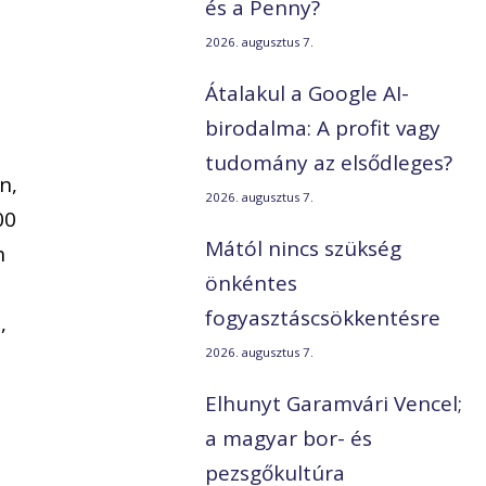
és a Penny?
2026. augusztus 7.
i
Átalakul a Google AI-
birodalma: A profit vagy
tudomány az elsődleges?
n,
2026. augusztus 7.
00
Mától nincs szükség
h
önkéntes
fogyasztáscsökkentésre
,
2026. augusztus 7.
Elhunyt Garamvári Vencel;
a magyar bor- és
pezsgőkultúra