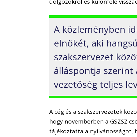
dolgozókról és különféle vissza
A közleményben id
elnökét, aki hangs
szakszervezet közöt
álláspontja szerint 
vezetőség teljes le
A cég és a szakszervezetek köz
hogy novemberben a GSZSZ csopo
tájékoztatta a nyilvánosságot,