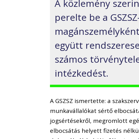
A közlemény szerin
perelte be a GSZSZ
magánszemélyként, 
együtt rendszerese
számos törvénytele
intézkedést.
A GSZSZ ismertette: a szakszer
munkavállalókat sértő elbocsát
jogsértésekről, megromlott egés
elbocsátás helyett fizetés nélkü