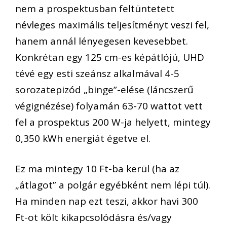
nem a prospektusban feltüntetett
névleges maximális teljesítményt veszi fel,
hanem annál lényegesen kevesebbet.
Konkrétan egy 125 cm-es képátlójú, UHD
tévé egy esti szeánsz alkalmával 4-5
sorozatepizód „binge”-elése (láncszerű
végignézése) folyamán 63-70 wattot vett
fel a prospektus 200 W-ja helyett, mintegy
0,350 kWh energiát égetve el.
Ez ma mintegy 10 Ft-ba kerül (ha az
„átlagot” a polgár egyébként nem lépi túl).
Ha minden nap ezt teszi, akkor havi 300
Ft-ot költ kikapcsolódásra és/vagy