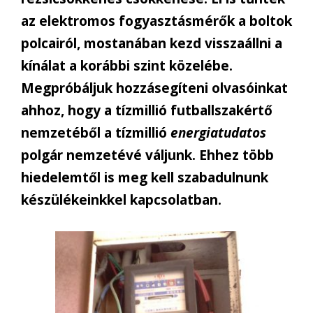
az elektromos fogyasztásmérők a boltok
polcairól, mostanában kezd visszaállni a
kínálat a korábbi szint közelébe.
Megpróbáljuk hozzásegíteni olvasóinkat
ahhoz, hogy a tízmillió futballszakértő
nemzetéből a tízmillió
energiatudatos
polgár nemzetévé váljunk. Ehhez több
hiedelemtől is meg kell szabadulnunk
készülékeinkkel kapcsolatban.