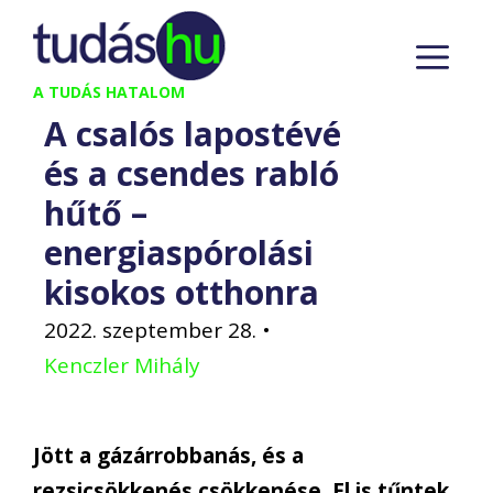
Kilépés
M
a
tartalomba
A TUDÁS HATALOM
A csalós lapostévé
és a csendes rabló
hűtő –
energiaspórolási
kisokos otthonra
2022. szeptember 28.
•
Kenczler Mihály
Jött a gázárrobbanás, és a
rezsicsökkenés csökkenése. El is tűntek