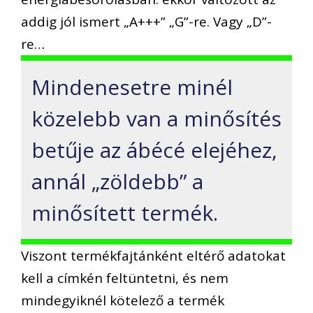
addig jól ismert „A+++” „G”-re. Vagy „D”-
re…
Mindenesetre minél
közelebb van a minősítés
betűje az ábécé elejéhez,
annál „zöldebb” a
minősített termék.
Viszont termékfajtánként eltérő adatokat
kell a címkén feltüntetni, és nem
mindegyiknél kötelező a termék