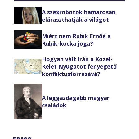
A szexrobotok hamarosan
eláraszthatják a világot
Miért nem Rubik Ernőé a
Rubik-kocka joga?
Hogyan vált Irán a Közel-
Kelet Nyugatot fenyegető
konfliktusforrásává?
A leggazdagabb magyar
családok