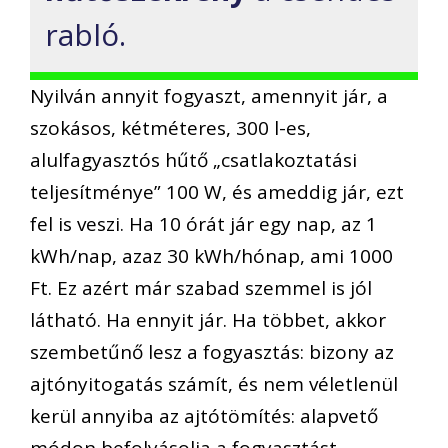
rabló.
Nyilván annyit fogyaszt, amennyit jár, a
szokásos, kétméteres, 300 l-es,
alulfagyasztós hűtő „csatlakoztatási
teljesítménye” 100 W, és ameddig jár, ezt
fel is veszi. Ha 10 órát jár egy nap, az 1
kWh/nap, azaz 30 kWh/hónap, ami 1000
Ft. Ez azért már szabad szemmel is jól
látható. Ha ennyit jár. Ha többet, akkor
szembetűnő lesz a fogyasztás: bizony az
ajtónyitogatás számít, és nem véletlenül
kerül annyiba az ajtótömítés: alapvető
módon befolyásolja a fogyasztást.