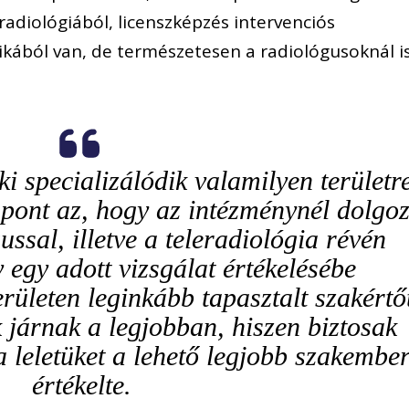
adiológiából, licenszképzés intervenciós
ikából van, de természetesen a radiológusoknál i
 specializálódik valamilyen területre
 pont az, hogy az intézménynél dolgo
sal, illetve a teleradiológia révén
egy adott vizsgálat értékelésébe
rületen leginkább tapasztalt szakértő
 járnak a legjobban, hiszen biztosak
 leletüket a lehető legjobb szakembe
értékelte.