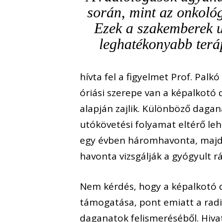
során, mint az onkoló
Ezek a szakemberek u
leghatékonyabb terá
hívta fel a figyelmet Prof. Pal
óriási szerepe van a képalkotó 
alapján zajlik. Különböző daga
utókövetési folyamat eltérő leh
egy évben háromhavonta, majd 
havonta vizsgálják a gyógyult r
Nem kérdés, hogy a képalkotó d
támogatása, pont emiatt a rad
daganatok felismeréséből. Hivat