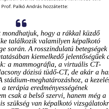
 Prof. Palkó András hozzátette:
 mondhatjuk, hogy a rákkal küzdő
ke találkozik valamilyen képalkotó
ége során. A rosszindulatú betegségek
utatásában kiemelkedő jelentőségűek 
k: a mammográfia, a virtuális CT-
lacsony dózisú tüdő-CT, de akár a ha
 A stádium-meghatározáshoz, a kezelé
s a terápia eredményességének
m csak a belső szervi, hanem még a
is szükség van képalkotó vizsgálatok