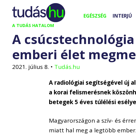
Kilépés
a
EGÉSZSÉG
INTERJÚ
tartalomba
A TUDÁS HATALOM
A csúcstechnológia
emberi élet megme
2021. július 8.
•
Tudás.hu
A radiológiai segítségével új
a korai felismerésnek köszönh
betegek 5 éves túlélési esélye
Magyarországon a szív- és érre
miatt hal meg a legtöbb ember