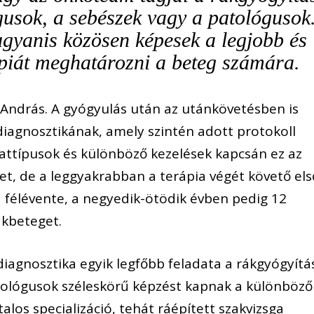
gusok, a sebészek vagy a patológusok
gyanis közösen képesek a legjobb és
piát meghatározni a beteg számára.
kó András. A gyógyulás után az utánkövetésben is
diagnosztikának, amely szintén adott protokoll
nattípusok és különböző kezelések kapcsán ez az
et, de a leggyakrabban a terápia végét követő els
félévente, a negyedik-ötödik évben pedig 12
ákbeteget.
iagnosztika egyik legfőbb feladata a rákgyógyítá
iológusok széleskörű képzést kapnak a különböző
alos specializáció, tehát ráépített szakvizsga