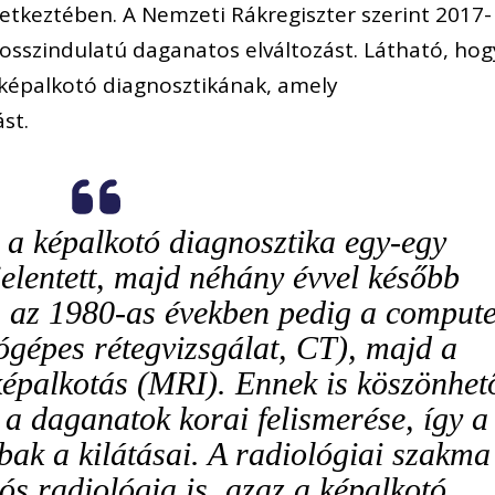
keztében. A Nemzeti Rákregiszter szerint 2017-
rosszindulatú daganatos elváltozást. Látható, hog
a képalkotó diagnosztikának, amely
st.
t a képalkotó diagnosztika egy-egy
jelentett, majd néhány évvel később
, az 1980-as években pedig a comput
ógépes rétegvizsgálat, CT), majd a
épalkotás (MRI). Ennek is köszönhet
t a daganatok korai felismerése, így a
bak a kilátásai. A radiológiai szakma
iós radiológia is, azaz a képalkotó