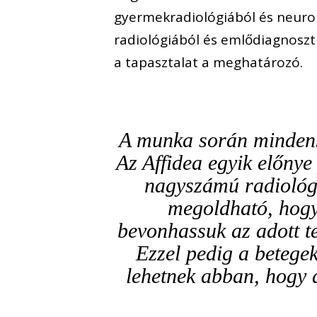
gyermekradiológiából és neuror
radiológiából és emlődiagnoszt
a tapasztalat a meghatározó.
A munka során mindenki
Az Affidea egyik előnye
nagyszámú radiológus
megoldható, hogy 
bevonhassuk az adott te
Ezzel pedig a betegek
lehetnek abban, hogy a