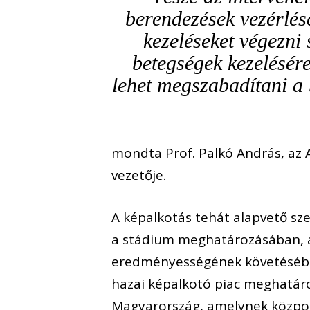
berendezések vezérlés
kezeléseket végezni
betegségek kezelésére
lehet megszabadítani a 
mondta Prof. Palkó András, az 
vezetője.
A képalkotás tehát alapvető sze
a stádium meghatározásában, a
eredményességének követésében 
hazai képalkotó piac meghatároz
Magyarország, amelynek közpon