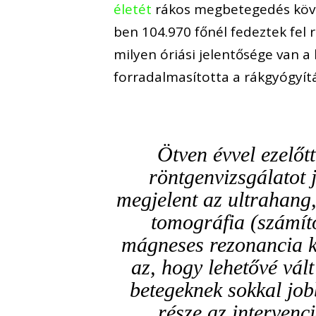
életét
rákos megbetegedés követ
ben 104.970 főnél fedeztek fel 
milyen óriási jelentősége van 
forradalmasította a rákgyógyítá
Ötven évvel ezelőt
röntgenvizsgálatot 
megjelent az ultrahang
tomográfia (számít
mágneses rezonancia k
az, hogy lehetővé vál
betegeknek sokkal job
része az intervenc