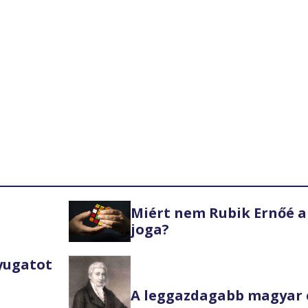
Miért nem Rubik Ernőé a
joga?
Nyugatot
A leggazdagabb magyar 