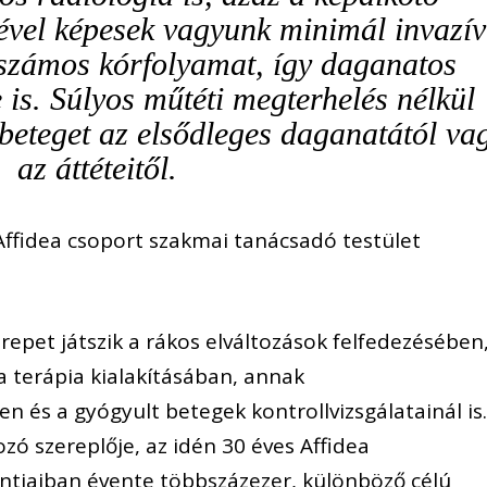
ével képesek vagyunk minimál invazív
 számos kórfolyamat, így daganatos
 is. Súlyos műtéti megterhelés nélkül
beteget az elsődleges daganatától va
az áttéteitől.
Affidea csoport szakmai tanácsadó testület
repet játszik a rákos elváltozások felfedezésében
 terápia kialakításában, annak
és a gyógyult betegek kontrollvizsgálatainál is.
ó szereplője, az idén 30 éves Affidea
tjaiban évente többszázezer, különböző célú