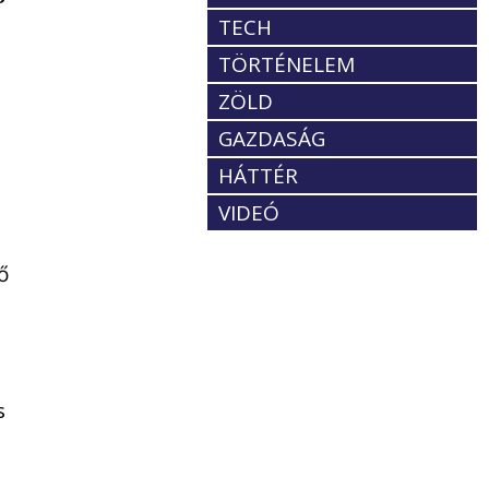
.
TECH
TÖRTÉNELEM
ZÖLD
GAZDASÁG
HÁTTÉR
VIDEÓ
ő
s