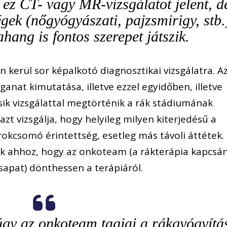
 ez CT- vagy MR-vizsgálatot jelent, d
gek (nőgyógyászati, pajzsmirigy, stb.
ahang is fontos szerepet játszik.
n kerül sor képalkotó diagnosztikai vizsgálatra. A
anat kimutatása, illetve ezzel egyidőben, illetve
ik vizsgálattal megtörténik a rák stádiumának
t vizsgálja, hogy helyileg milyen kiterjedésű a
irokcsomó érintettség, esetleg más távoli áttétek.
ek ahhoz, hogy az onkoteam (a rákterápia kapcsá
sapat) dönthessen a terápiáról.
gy az onkoteam tagjai a rákgyógyítá