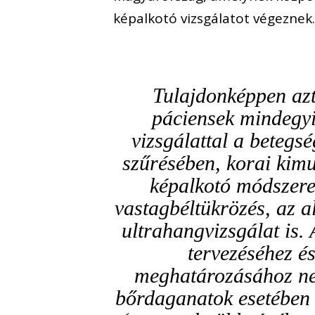
képalkotó vizsgálatot végeznek.
Tulajdonképpen azt
páciensek mindegyi
vizsgálattal a betegs
szűrésében, korai kim
képalkotó módszere
vastagbéltükrözés, az a
ultrahangvizsgálat is.
tervezéséhez é
meghatározásához ne
bőrdaganatok esetében 