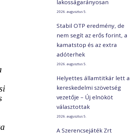
lakosságarányosan
2026. augusztus 5.
Stabil OTP eredmény, de
nem segít az erős forint, a
kamatstop és az extra
adóterhek
2026. augusztus 5.
a
Helyettes államtitkár lett a
si
kereskedelmi szövetség
s
vezetője – Új elnököt
választottak
2026. augusztus 5.
ra
A Szerencsejáték Zrt