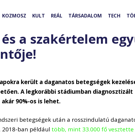
KOZMOSZ
KULT
REÁL
TÁRSADALOM
TECH
TÖ
 és a szakértelem egy
ntője!
 alapokra került a daganatos betegségek kezelés
etően. A legkorábbi stádiumban diagnosztizált
 akár 90%-os is lehet.
ndszeri betegségek után a rosszindulatú daganat
. 2018-ban például
több, mint 33.000 fő vesztette