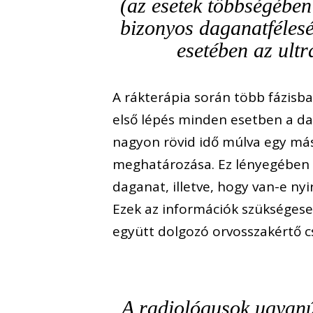
(az esetek többségében
bizonyos daganatfélesé
esetében az ultr
A rákterápia során több fázisba
első lépés minden esetben a dag
nagyon rövid idő múlva egy más
meghatározása. Ez lényegében az
daganat, illetve, hogy van-e ny
Ezek az információk szükséges
együtt dolgozó orvosszakértő c
A radiológusok ugyanú