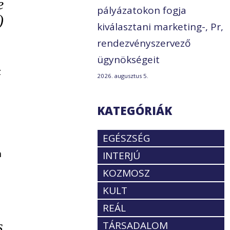
e
pályázatokon fogja
)
kiválasztani marketing-, Pr,
rendezvényszervező
ügynökségeit
z
2026. augusztus 5.
KATEGÓRIÁK
EGÉSZSÉG
n
INTERJÚ
KOZMOSZ
KULT
REÁL
s
TÁRSADALOM