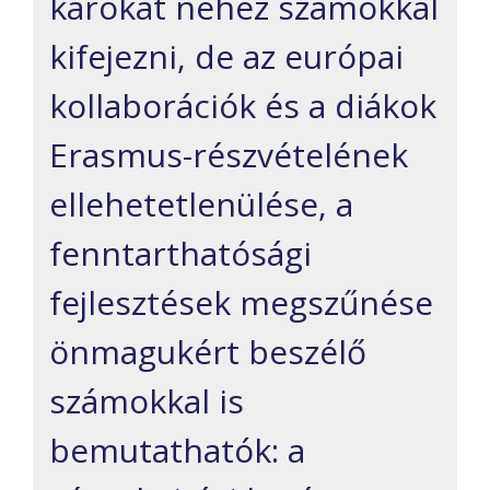
károkat nehéz számokkal
kifejezni, de az európai
kollaborációk és a diákok
Erasmus-részvételének
ellehetetlenülése, a
fenntarthatósági
fejlesztések megszűnése
önmagukért beszélő
számokkal is
bemutathatók: a