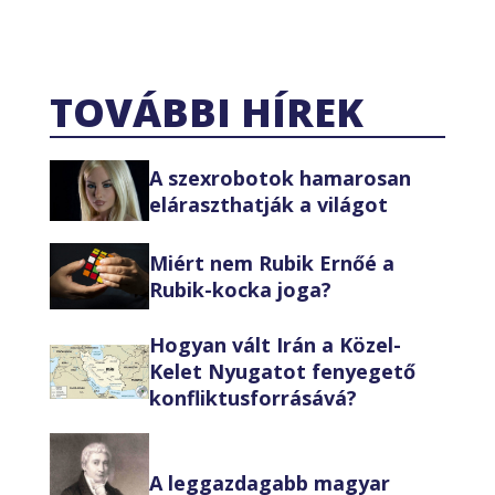
TOVÁBBI HÍREK
A szexrobotok hamarosan
eláraszthatják a világot
Miért nem Rubik Ernőé a
Rubik-kocka joga?
Hogyan vált Irán a Közel-
Kelet Nyugatot fenyegető
konfliktusforrásává?
A leggazdagabb magyar