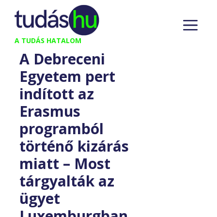
Kilépés
M
a
tartalomba
A TUDÁS HATALOM
A Debreceni
Egyetem pert
indított az
Erasmus
programból
történő kizárás
miatt – Most
tárgyalták az
ügyet
Luxemburgban