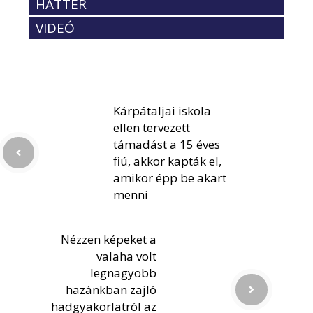
HÁTTÉR
VIDEÓ
Kárpátaljai iskola
ellen tervezett
támadást a 15 éves
fiú, akkor kapták el,
amikor épp be akart
menni
Nézzen képeket a
valaha volt
legnagyobb
hazánkban zajló
hadgyakorlatról az