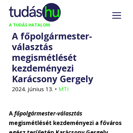
Kilépés
M
a
tartalomba
A TUDÁS HATALOM
A főpolgármester-
választás
megismétlését
kezdeményezi
Karácsony Gergely
2024. június 13.
•
MTI
A
főpolgármester-választás
megismétlését kezdeményezi a főváros
egész területén Karácsony Gergely