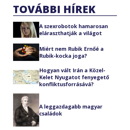
TOVÁBBI HÍREK
A szexrobotok hamarosan
eláraszthatják a világot
Miért nem Rubik Ernőé a
Rubik-kocka joga?
Hogyan vált Irán a Közel-
Kelet Nyugatot fenyegető
konfliktusforrásává?
A leggazdagabb magyar
családok