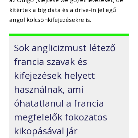
az Ouigo (kiejtése we go) elnevezését, de
kitértek a big data és a drive-in jellegű
angol kölcsönkifejezésekre is.
Sok anglicizmust létező
francia szavak és
kifejezések helyett
használnak, ami
óhatatlanul a francia
megfelelők fokozatos
kikopásával jár