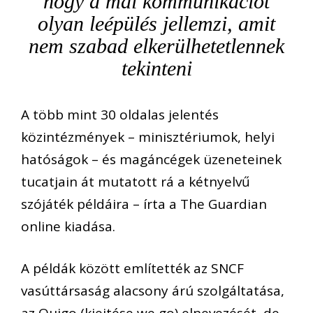
hogy a mai kommunikációt
olyan leépülés jellemzi, amit
nem szabad elkerülhetetlennek
tekinteni
A több mint 30 oldalas jelentés
közintézmények – minisztériumok, helyi
hatóságok – és magáncégek üzeneteinek
tucatjain át mutatott rá a kétnyelvű
szójáték példáira – írta a The Guardian
online kiadása.
A példák között említették az SNCF
vasúttársaság alacsony árú szolgáltatása,