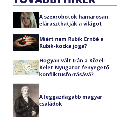
A szexrobotok hamarosan
eláraszthatják a világot
Miért nem Rubik Ernőé a
Rubik-kocka joga?
Hogyan vált Irán a Közel-
Kelet Nyugatot fenyegető
konfliktusforrásává?
A leggazdagabb magyar
családok