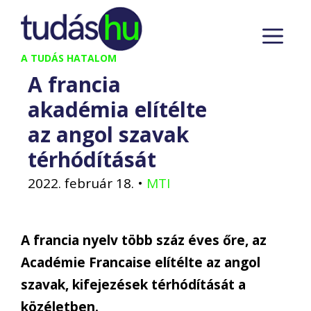
Kilépés
M
a
tartalomba
A TUDÁS HATALOM
A francia
akadémia elítélte
az angol szavak
térhódítását
2022. február 18.
•
MTI
A francia nyelv több száz éves őre, az
Académie Francaise elítélte az angol
szavak, kifejezések térhódítását a
közéletben.