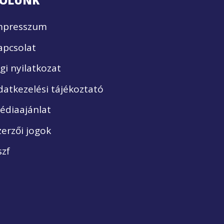
ÓLUNK
mpresszum
apcsolat
ogi nyilatkozat
datkezelési tájékoztató
édiaajánlat
zerzői jogok
szf