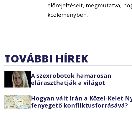
előrejelzéseit, megmutatva, hog
közleményben.
TOVÁBBI HÍREK
A szexrobotok hamarosan
eláraszthatják a világot
Hogyan vált Irán a Közel-Kelet 
fenyegető konfliktusforrásává?