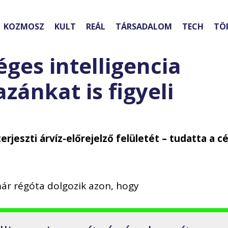
KOZMOSZ
KULT
REÁL
TÁRSADALOM
TECH
TÖ
ges intelligencia
zánkat is figyeli
rjeszti árvíz-előrejelző felületét – tudatta a c
ár régóta dolgozik azon, hogy