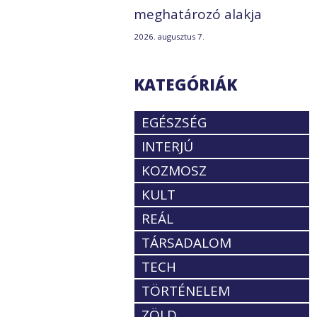
meghatározó alakja
2026. augusztus 7.
KATEGÓRIÁK
EGÉSZSÉG
INTERJÚ
KOZMOSZ
KULT
REÁL
TÁRSADALOM
TECH
TÖRTÉNELEM
ZÖLD