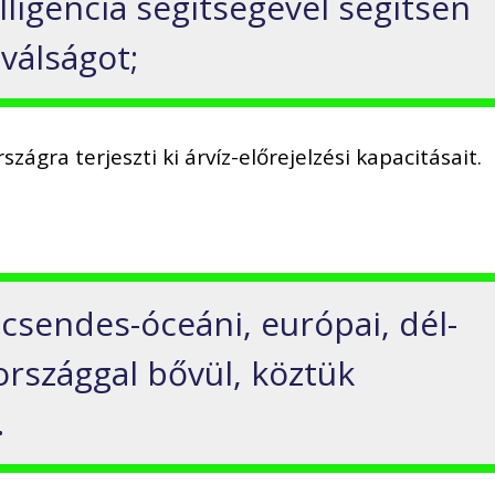
ligencia segítségével segítsen
 válságot;
zágra terjeszti ki árvíz-előrejelzési kapacitásait.
ai-csendes-óceáni, európai, dél-
országgal bővül, köztük
.