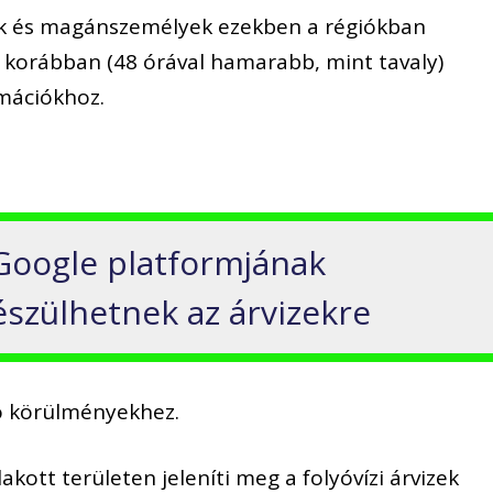
ek és magánszemélyek ezekben a régiókban
 korábban (48 órával hamarabb, mint tavaly)
rmációkhoz.
Google platformjának
szülhetnek az árvizekre
ó körülményekhez.
lakott területen jeleníti meg a folyóvízi árvizek