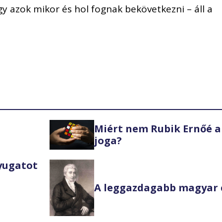
y azok mikor és hol fognak bekövetkezni – áll a
Miért nem Rubik Ernőé a
joga?
Nyugatot
A leggazdagabb magyar 