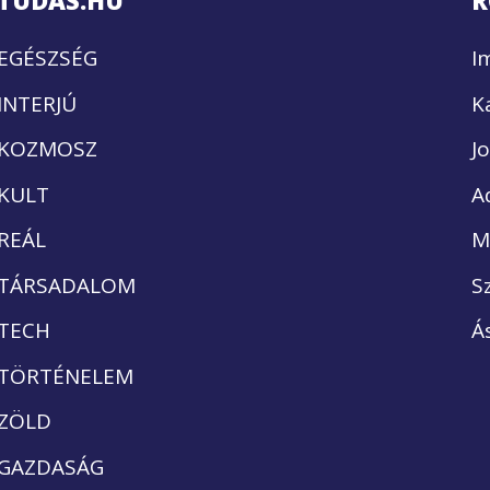
TUDÁS.HU
R
EGÉSZSÉG
I
INTERJÚ
K
KOZMOSZ
J
KULT
A
REÁL
M
TÁRSADALOM
S
TECH
Á
TÖRTÉNELEM
ZÖLD
GAZDASÁG