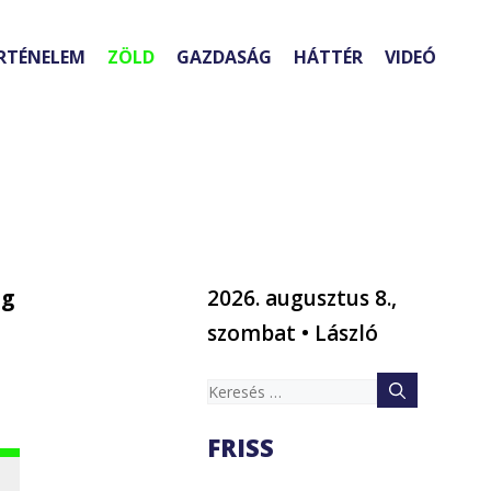
RTÉNELEM
ZÖLD
GAZDASÁG
HÁTTÉR
VIDEÓ
ég
2026. augusztus 8.,
szombat • László
Keresés:
FRISS