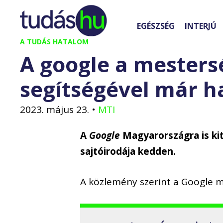
Kilépés
a
EGÉSZSÉG
INTERJÚ
tartalomba
A TUDÁS HATALOM
A google a mestersé
segítségével már ha
2023. május 23.
•
MTI
A
Google
Magyarországra is kite
sajtóirodája kedden.
A közlemény szerint a Google m