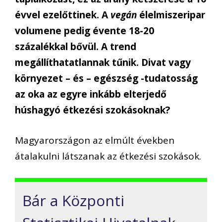
évvel ezelőttinek. A
vegán
élelmiszeripar
volumene pedig évente 18-20
százalékkal bővül. A trend
megállíthatatlannak tűnik. Divat vagy
környezet – és – egészség -tudatosság
az oka az egyre inkább elterjedő
húshagyó étkezési szokásoknak?
Magyarországon az elmúlt években
átalakulni látszanak
az étkezés
i
szokások.
Bár a Központi