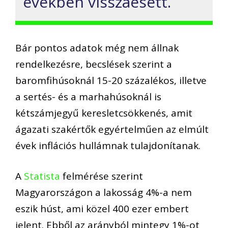
években v
isszaesett.
Bár pontos adatok még nem állnak
rendelkezésre,
becslések szerint a
baromfihúsoknál 15-20 százalékos, illetve
a sertés- és a marhahúsoknál is
kétszámjegyű keresletcsökkenés
, amit
á
gazati szakértők egyértelműen a
z elmúlt
évek inflációs
hullámnak tulajdonít
anak.
A
Statista
felmérése szerint
Magyarországon a lakosság 4%-a nem
eszik húst
, ami közel
400 ezer embert
jelent.
Ebből
az arányból
mintegy 1%-ot