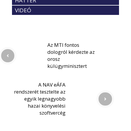
HÁTTÉR
VIDEÓ
Az MTI fontos
dologról kérdezte az
orosz
külügyminisztert
A NAV eÁFA
rendszerét tesztelte az
egyik legnagyobb
hazai könyvelési
szoftvercég