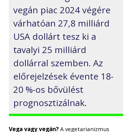
vegán
piac 2024
végére
várhatóan
27,8 milliárd
USA dollárt tesz ki
a
tavalyi 25 milliár
d
dollárral szemben.
Az
előrejelzések évente 18-
20 %-os bővülést
prognosztizálnak.
Vega vagy vegán?
A vegetarianizmus