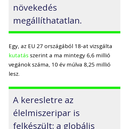
növekedés
megállíthatatlan.
Egy
,
az
EU 27 országából 18-at vizsgálta
kutatás
szerint
a
ma m
integy 6,6 millió
vegánok
száma, 10 év múlva 8,25 millió
lesz.
A keresletre az
éle
l
miszeripar is
felkészült
: a globális