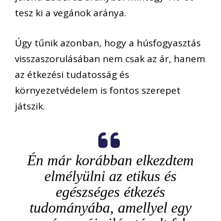
tesz ki
a
vegánok
aránya.
Úgy tűnik azonban, hogy
a húsfogyasztás
visszaszorulásá
ban
nem csak az ár, hanem
az étkezési tudatosság és
környezetvédelem is fontos szerep
e
t
játszik.
Én már korábban
elkezdtem
elmélyü
lni a
z etikus és
egészséges étkezés
tudományába
, amellyel
egy