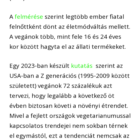
A
felmérése
szerint
legtöbb
ember fiatal
felnőttként dönt az életmódváltás mellett.
A
vegánok
több, mint fele 16 és 24 éves
kor között hagyta el az állati termékeket.
Egy
2023-ban készült
kutatás
szerint a
z
USA-ban a
Z generációs (1995-2009 között
született)
vegánok
72 százalékuk azt
tervezi, hogy legalább a következő öt
évben biztosan követi a növényi étrendet.
Mivel a fejlett országok
vegetari
a
numussal
kapcsolatos
trendejei
nem sokban térnek
el egy
m
ástól, ezt a tendenciát
nemcsak az