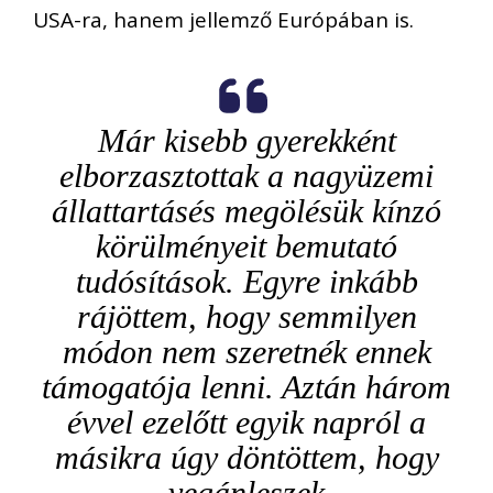
USA-ra, hanem jellemző
Európában is.
Már kisebb gyerekként
elborzasztottak a nagyüzemi
állattartás
és megölés
ük
kínzó
körülményei
t bemutató
tudósítások
. Egyre inkább
rájöttem, hogy semmil
y
en
módon nem szeretnék ennek
támogatója lenni
. A
ztán három
évvel ezelőtt egy
ik napról a
másikra úgy döntöttem, hogy
vegán
leszek