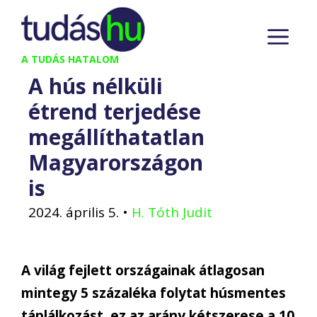
Kilépés
M
a
tartalomba
A TUDÁS HATALOM
A hús nélküli
étrend terjedése
megállíthatatlan
Magyarországon
is
2024. április 5.
•
H. Tóth Judit
A világ fejlett országainak átlagosan
mintegy 5 százaléka folytat húsmentes
táplálkozást, ez az arány kétszerese a 10