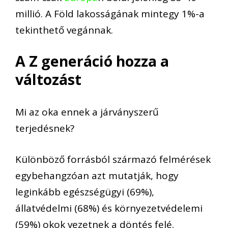
millió.
A Föld lakosságának mintegy 1%-a
tekinthető
vegánnak
.
A Z generáció hozza a
változást
Mi az oka ennek a járványszerű
terjed
ésnek
?
Különböző forrásból származó felmérések
egybehangzóan azt mutatják, hogy
leginkább e
gészségügyi
(
69%
),
á
llatvédelm
i (
68%
) és k
örnyezetvédelem
i
(
59%
) okok vezetnek
a döntés felé.