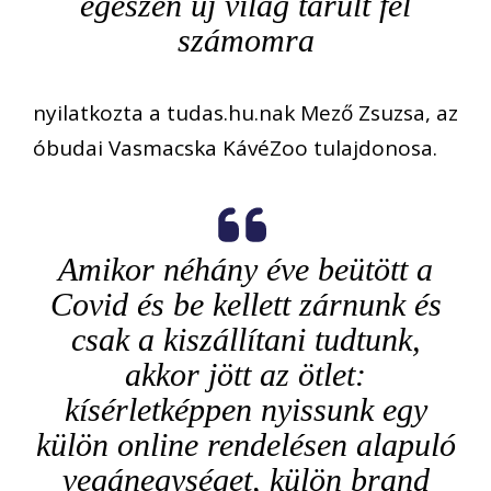
egészen új világ tárult fel
számomra
nyilatkozta
a
tudas.hu.nak
Mező Zsuzsa, a
z
óbudai
V
asmacska
Kávé
Z
oo
tulajdonosa.
A
mikor
néhány éve b
eütött a
Covid
és
be kellett z
árnunk és
c
sak
a
kiszállít
ani
tudtunk,
akkor jött az ötlet
:
kísérletképpen nyissunk egy
külön online rendelésen alapuló
vegán
egységet, külön
brand