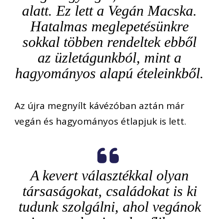
alatt.
Ez lett a Vegán Macska.
Hata
l
mas meglepeté
s
ünkre
sokkal többen rendeltek
ebből
az
üzletágunkból, mint a
hagyományos
alapú
ételeinkből
.
A
z újra megnyílt
kávézóban az
tán
már
vegán
és hagyományos étlapjuk is
lett
.
A
kevert választék
kal
olyan
társaságok
at
, családokat is ki
tud
unk
szolgálni, ahol
vegánok