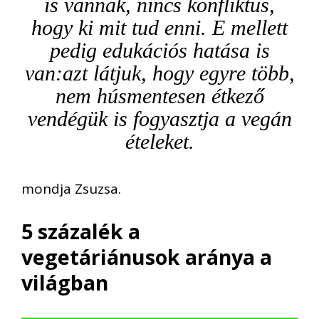
is vannak
, nincs konfliktus,
hogy ki mit tud enni
. E
mellett
pedig
edukációs hatása is
van
:
azt látjuk, hogy
egyre több,
nem húsmentesen étkező
vendégük is fogyasztja a
vegán
ételeket.
mondja Zsuzsa.
5 százalék
a
vegetáriánusok aránya a
világban