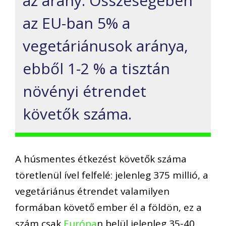
az arány.
Összeségéb
e
n
az EU-ban
5% a
vegetárián
usok
aránya,
ebből 1-2 % a tisztán
növényi étrendet
követők száma.
A
húsmentes
étkezés
t követők száma
töretlenül ível felfelé
:
j
elenleg 375 millió, a
vegetáriánus étrendet valamilyen
formában követő ember él a földön, ez a
szám csak
Európa
n
belül jelenleg
3
5-40