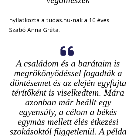
nyilatkozta a tud
as
.hu-
nak
a 16 éves
Sz
abó Anna Gréta
.
A családom és a barátaim
is
megrökönyödéssel
fogadták
a
döntésemet
és az
elején egyfajta
térítőként
is
viselkedtem
. Mára
azonban már beállt
egy
egyensúly
,
a célom a
békés
egymás mellett élés
étkezési
szokásoktól függetlenül
.
A példa