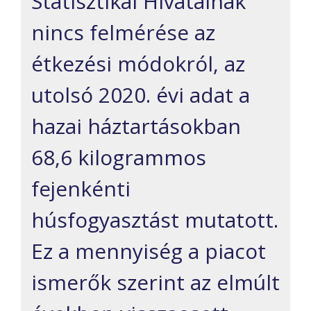
Statisztikai Hivatalnak
ni
n
cs felmérése
az
étkezési módokról
, az
utolsó
2020
.
évi
adat a
hazai háztartásokban
68,6 kilogrammos
fejenkénti
húsfogyasztást mutatott.
Ez a mennyiség a piacot
ismerők szerint az elmúlt