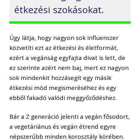
étkezési szokásokat.
Úgy l
átja, hogy
n
agyon sok
influenszer
közvetíti ezt az étkezési és életformát,
ezért a
vegánság
egyfajta divat is
lett
, de
ez szerinte azért nem baj, mert ez
nagyon
sok mindenkit
hozzásegít
egy másik
étkezési mód megismeréséhez és egy
ebből fakadó
valódi m
eggyőződés
hez
.
Bár
a
Z generáció jelenti a
vegán
fősodort,
a vegetáriánus és
vegán
étrend egyre
népszerűbb minden korosztály körében
.