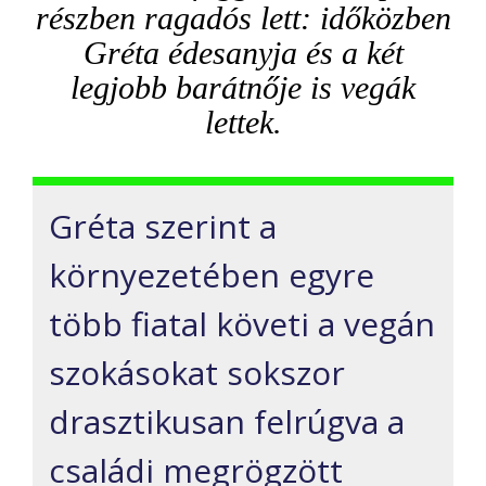
részben
ragadós lett: időközben
Gréta édesanyja
és
a két
legjobb barátnő
je i
s
vegá
k
lett
ek
.
Gréta
szerint
a
környezetében egyre
több fiatal követi a
vegán
szokásokat sokszor
drasztikusan felrúgva a
családi megrögzött