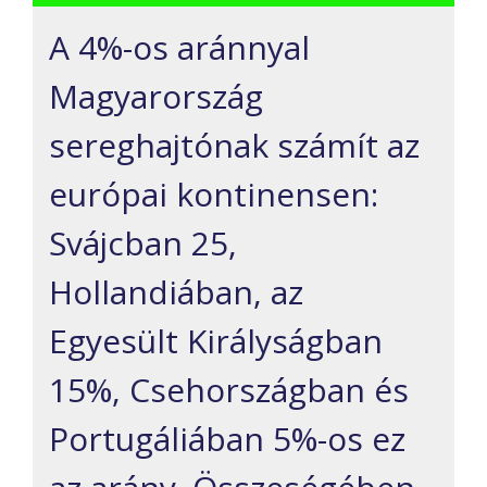
A 4%-os
aránnyal
Magyarország
sereghajtónak számít az
európai kontinensen
:
Svájc
ban
25
,
Hollandiában, az
Egyesült Királyságban
15%,
Csehországban és
Portugáliában 5%-os ez