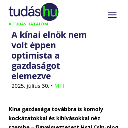
Kilépés
M
a
tartalomba
A TUDÁS HATALOM
A kínai elnök nem
volt éppen
optimista a
gazdaságot
elemezve
2025. július 30.
•
MTI
Kína gazdasága továbbra is komoly
kockázatokkal és kihívásokkal néz
szembe – figyelmeztetett Hszi Csin-ping