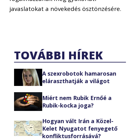
javaslatokat a növekedés ösztönzésére.
TOVÁBBI HÍREK
A szexrobotok hamarosan
eláraszthatják a világot
Miért nem Rubik Ernőé a
Rubik-kocka joga?
Hogyan vált Irán a Közel-
Kelet Nyugatot fenyegető
konfliktusforrásává?